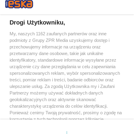
Drogi Użytkowniku,
My, naszych 1162 zaufanych partnerów oraz inne
Żaden utwór zamieszczony w serwisie nie może być powielany i
podmioty z Grupy ZPR Media uzyskujemy dostęp i
rozpowszechniany lub dalej rozpowszechniany w jakikolwiek sposób (w
tym także elektroniczny lub mechaniczny) na jakimkolwiek polu
przechowujemy informacje na urządzeniu oraz
eksploatacji w jakiejkolwiek formie, włącznie z umieszczaniem w Internecie
przetwarzamy dane osobowe, takie jak unikalne
bez pisemnej zgody właściciela praw. Jakiekolwiek użycie lub
wykorzystanie utworów w całości lub w części z naruszeniem prawa, tzn.
identyfikatory, standardowe informacje wysyłane przez
bez właściwej zgody, jest zabronione pod groźbą kary i może być ścigane
urządzenie czy dane przeglądania w celu zapewniania
prawnie.
spersonalizowanych reklam, wybór spersonalizowanych
treści, pomiar reklam i treści, badanie odbiorców oraz
ulepszanie usług. Za zgodą Użytkownika my i Zaufani
Partnerzy możemy używać dokładnych danych
geolokalizacyjnych oraz aktywnie skanować
charakterystykę urządzenia do celów identyfikacji.
O nas
Ponieważ cenimy Twoją prywatność, prosimy o zgodę na
korzystanie z tych technologii poprzez kliknięcie
Informacje prawne
„Akceptuję”. Zgoda jest dobrowolna i zawsze możesz ją
zmienić/wycofać klikając przycisk ustawień prywatności