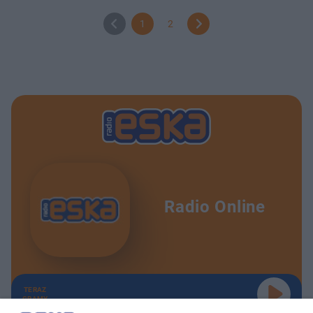
1
2
Radio Online
TERAZ
GRAMY