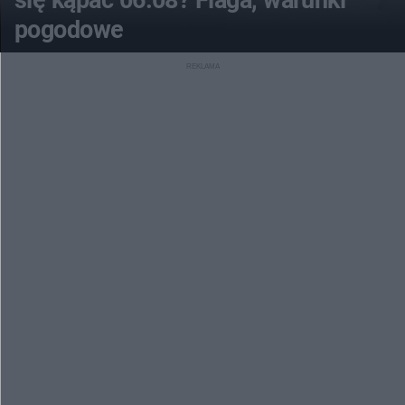
się kąpać 06.08? Flaga, warunki
pogodowe