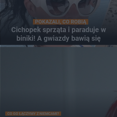
POKAZALI, CO ROBIĄ
Cichopek sprząta i paraduje w
biniki! A gwiazdy bawią się
CO GO ŁĄCZYMY Z NIEMCAMI?