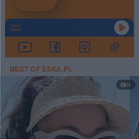
TERAZ
GRAMY
BEST OF ESKA.PL
22