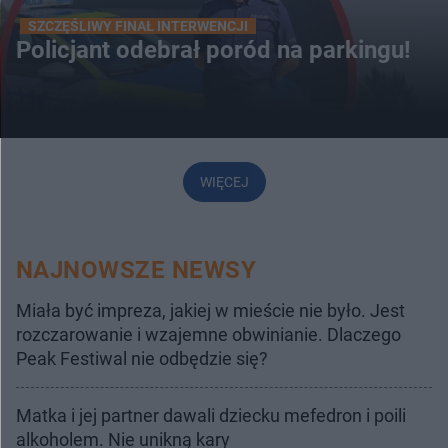
SZCZĘŚLIWY FINAŁ INTERWENCJI
Policjant odebrał poród na parkingu!
WIĘCEJ
NAJNOWSZE NEWSY
Miała być impreza, jakiej w mieście nie było. Jest
rozczarowanie i wzajemne obwinianie. Dlaczego
Peak Festiwal nie odbędzie się?
Matka i jej partner dawali dziecku mefedron i poili
alkoholem. Nie unikną kary