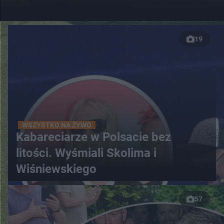
19
WSZYSTKO NA ŻYWO
Kabareciarze w Polsacie bez
litości. Wyśmiali Skolima i
Wiśniewskiego
57