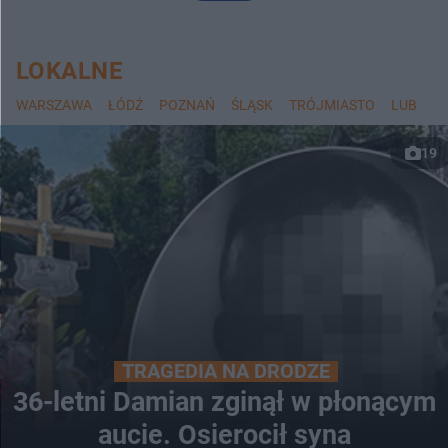
LOKALNE
WARSZAWA
ŁÓDŹ
POZNAŃ
ŚLĄSK
TRÓJMIASTO
LUBLIN
19
TRAGEDIA NA DRODZE
36-letni Damian zginął w płonącym
aucie. Osierocił syna