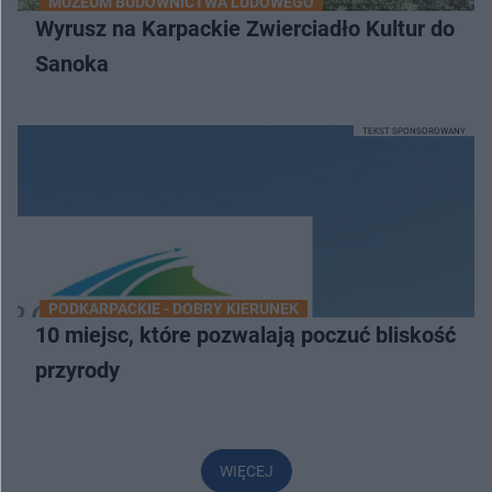
MUZEUM BUDOWNICTWA LUDOWEGO
Wyrusz na Karpackie Zwierciadło Kultur do
Sanoka
TEKST SPONSOROWANY
PODKARPACKIE - DOBRY KIERUNEK
10 miejsc, które pozwalają poczuć bliskość
przyrody
WIĘCEJ