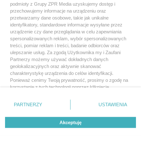
podmioty z Grupy ZPR Media uzyskujemy dostęp i
rozpowszechniany lub dalej rozpowszechniany w jakikolwiek sposób (w
tym także elektroniczny lub mechaniczny) na jakimkolwiek polu
przechowujemy informacje na urządzeniu oraz
eksploatacji w jakiejkolwiek formie, włącznie z umieszczaniem w Internecie
przetwarzamy dane osobowe, takie jak unikalne
bez pisemnej zgody właściciela praw. Jakiekolwiek użycie lub
wykorzystanie utworów w całości lub w części z naruszeniem prawa, tzn.
identyfikatory, standardowe informacje wysyłane przez
bez właściwej zgody, jest zabronione pod groźbą kary i może być ścigane
urządzenie czy dane przeglądania w celu zapewniania
prawnie.
spersonalizowanych reklam, wybór spersonalizowanych
treści, pomiar reklam i treści, badanie odbiorców oraz
ulepszanie usług. Za zgodą Użytkownika my i Zaufani
Partnerzy możemy używać dokładnych danych
geolokalizacyjnych oraz aktywnie skanować
charakterystykę urządzenia do celów identyfikacji.
O nas
Ponieważ cenimy Twoją prywatność, prosimy o zgodę na
korzystanie z tych technologii poprzez kliknięcie
Informacje prawne
„Akceptuję”. Zgoda jest dobrowolna i zawsze możesz ją
zmienić/wycofać klikając przycisk ustawień prywatności
Nasze serwisy
PARTNERZY
USTAWIENIA
znajdujący się w lewym dolnym rogu strony
. Niektóre
rodzaje przetwarzania danych nie wymagają zgody
© 2026 Grupa ZPR Media
Akceptuję
użytkownika, ale masz prawo sprzeciwić się takiemu
przetwarzaniu. Preferencje będą miały zastosowanie tylko
ESKA Story
Dołącz
Słuchaj
Wygraj
na tej witrynie.