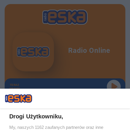
Radio Online
TERAZ
GRAMY
Drogi Użytkowniku,
My, naszych 1162 zaufanych partnerów oraz inne
Żaden utwór zamieszczony w serwisie nie może być powielany i