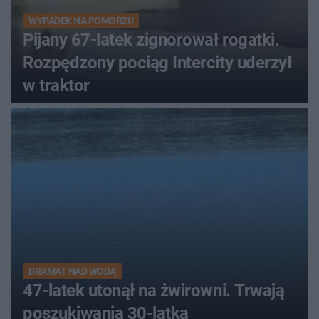
WYPADEK NA POMORZU
Pijany 67-latek zignorował rogatki.
Rozpędzony pociąg Intercity uderzył
w traktor
DRAMAT NAD WODĄ
47-latek utonął na żwirowni. Trwają
poszukiwania 30-latka