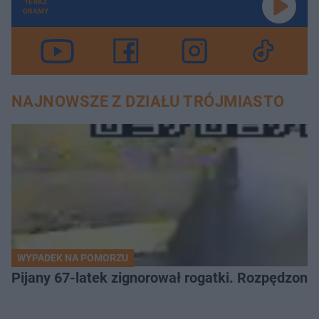
TERAZ
GRAMY
NAJNOWSZE Z DZIAŁU TRÓJMIASTO
WYPADEK NA POMORZU
Pijany 67-latek zignorował rogatki. Rozpędzony p