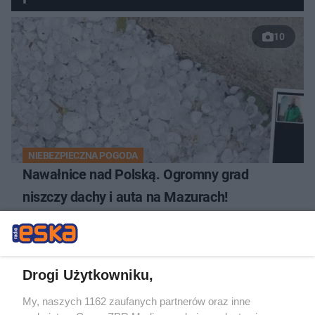
10
NIEBEZPIECZNA POGODA
Nawałnice nad Polską. Ogromny grad
niszczy dachy i auta na Mazurach!
19
Drogi Użytkowniku,
My, naszych 1162 zaufanych partnerów oraz inne