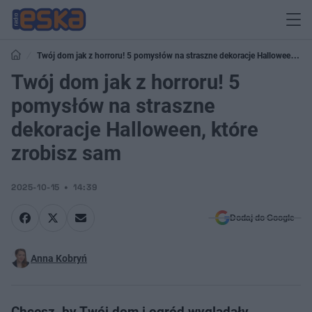
Twój dom jak z horroru! 5 pomysłów na straszne dekoracje Halloween,
które zrobisz sam
Twój dom jak z horroru! 5
pomysłów na straszne
dekoracje Halloween, które
zrobisz sam
2025-10-15
14:39
Dodaj do Google
Anna Kobryń
Chcesz, by Twój dom i ogród wyglądały