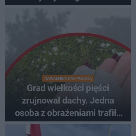
NAWAŁNICA NAD POLSKĄ
Grad wielkości pięści
zrujnował dachy. Jedna
osoba z obrażeniami trafiła
do szpitala