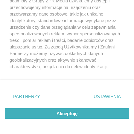
podmioty z Grupy ZPR Media uzyskujemy dostęp i
przechowujemy informacje na urządzeniu oraz
przetwarzamy dane osobowe, takie jak unikalne
identyfikatory, standardowe informacje wysyłane przez
urządzenie czy dane przeglądania w celu zapewniania
ZABÓJSTWO W MŁAWIE
spersonalizowanych reklam, wybór spersonalizowanych
Śledztwo w sprawie śmierci 16-letniej Mai
treści, pomiar reklam i treści, badanie odbiorców oraz
na finiszu. Bartosz G. z ostatecznymi
ulepszanie usług. Za zgodą Użytkownika my i Zaufani
Partnerzy możemy używać dokładnych danych
zarzutami
geolokalizacyjnych oraz aktywnie skanować
charakterystykę urządzenia do celów identyfikacji.
Ponieważ cenimy Twoją prywatność, prosimy o zgodę na
korzystanie z tych technologii poprzez kliknięcie
„Akceptuję”. Zgoda jest dobrowolna i zawsze możesz ją
zmienić/wycofać klikając przycisk ustawień prywatności
PARTNERZY
USTAWIENIA
znajdujący się w lewym dolnym rogu strony
. Niektóre
rodzaje przetwarzania danych nie wymagają zgody
Akceptuję
użytkownika, ale masz prawo sprzeciwić się takiemu
przetwarzaniu. Preferencje będą miały zastosowanie tylko
INTERWENCJA POLICJI
na tej witrynie.
Turystka dokonała niebezpiecznego okrycia