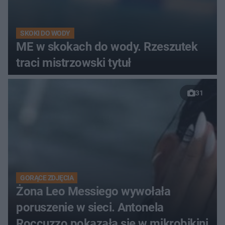
SKOKI DO WODY
ME w skokach do wody. Rzeszutek
traci mistrzowski tytuł
31
GORĄCE ZDJĘCIA
Żona Leo Messiego wywołała
poruszenie w sieci. Antonela
Roccuzzo pokazała się w mikrobikini