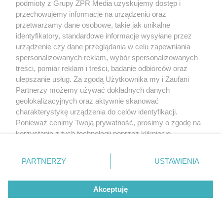
podmioty z Grupy ZPR Media uzyskujemy dostęp i
przechowujemy informacje na urządzeniu oraz
przetwarzamy dane osobowe, takie jak unikalne
Żaden utwór zamieszczony w serwisie nie może być powielany i
identyfikatory, standardowe informacje wysyłane przez
rozpowszechniany lub dalej rozpowszechniany w jakikolwiek sposób (w
tym także elektroniczny lub mechaniczny) na jakimkolwiek polu
urządzenie czy dane przeglądania w celu zapewniania
eksploatacji w jakiejkolwiek formie, włącznie z umieszczaniem w Internecie
spersonalizowanych reklam, wybór spersonalizowanych
bez pisemnej zgody właściciela praw. Jakiekolwiek użycie lub
wykorzystanie utworów w całości lub w części z naruszeniem prawa, tzn.
treści, pomiar reklam i treści, badanie odbiorców oraz
bez właściwej zgody, jest zabronione pod groźbą kary i może być ścigane
ulepszanie usług. Za zgodą Użytkownika my i Zaufani
prawnie.
Partnerzy możemy używać dokładnych danych
geolokalizacyjnych oraz aktywnie skanować
charakterystykę urządzenia do celów identyfikacji.
Ponieważ cenimy Twoją prywatność, prosimy o zgodę na
korzystanie z tych technologii poprzez kliknięcie
„Akceptuję”. Zgoda jest dobrowolna i zawsze możesz ją
O nas
zmienić/wycofać klikając przycisk ustawień prywatności
PARTNERZY
USTAWIENIA
znajdujący się w lewym dolnym rogu strony
. Niektóre
Informacje prawne
rodzaje przetwarzania danych nie wymagają zgody
Akceptuję
użytkownika, ale masz prawo sprzeciwić się takiemu
Nasze serwisy
przetwarzaniu. Preferencje będą miały zastosowanie tylko
© 2026 Grupa ZPR Media
na tej witrynie.