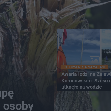
INTERWENCJA NA WODZIE
Awaria łodzi na Zalew
Koronowskim. Sześć 
utknęło na wodzie
upę
e osoby