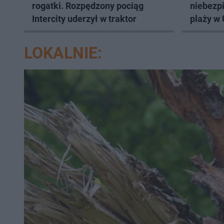
rogatki. Rozpędzony pociąg
niebezp
Intercity uderzył w traktor
plaży w 
zamknąć
LOKALNIE: