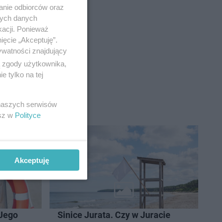
anie odbiorców oraz
nych danych
kacji. Ponieważ
ięcie „Akceptuję”.
ywatności znajdujący
ą zgody użytkownika,
 tylko na tej
 naszych serwisów
esz w
Polityce
Akceptuję
 Jego
Sinice Jurata. Czy w Juracie