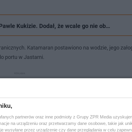
awle Kukizie. Dodał, że wcale go nie ob…
granicznych. Katamaran postawiono na wodzie, jego zało
o portu w Jastarni.
niku,
fanych partnerów oraz inne podmioty z Grupy ZPR Media uzyskujem
cje na urządzeniu oraz przetwarzamy dane osobowe, takie jak unika
je wysyłane przez urządzenie czy dane przeglądania w celu zapewn