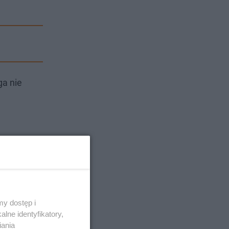
ga nie
y dostęp i
lne identyfikatory,
iania