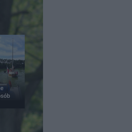
ie
osób