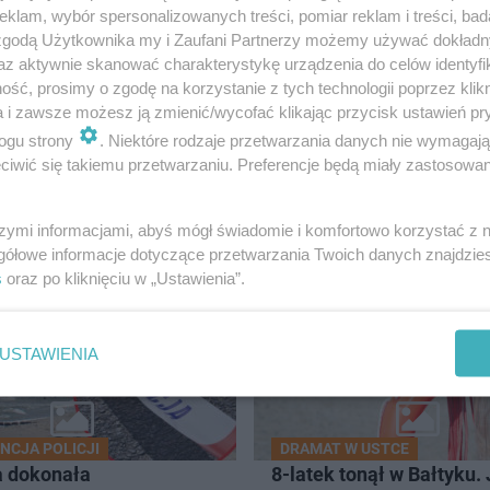
klam, wybór spersonalizowanych treści, pomiar reklam i treści, bad
 zgodą Użytkownika my i Zaufani Partnerzy możemy używać dokład
az aktywnie skanować charakterystykę urządzenia do celów identyfi
ść, prosimy o zgodę na korzystanie z tych technologii poprzez klikn
a i zawsze możesz ją zmienić/wycofać klikając przycisk ustawień pr
ogu strony
. Niektóre rodzaje przetwarzania danych nie wymagaj
iwić się takiemu przetwarzaniu. Preferencje będą miały zastosowanie
ÓJMIASTO
szymi informacjami, abyś mógł świadomie i komfortowo korzystać z
gółowe informacje dotyczące przetwarzania Twoich danych znajdzi
s
oraz po kliknięciu w „Ustawienia”.
USTAWIENIA
NCJA POLICJI
DRAMAT W USTCE
a dokonała
8-latek tonął w Bałtyku.