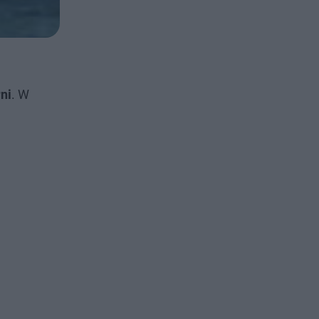
ni
. W