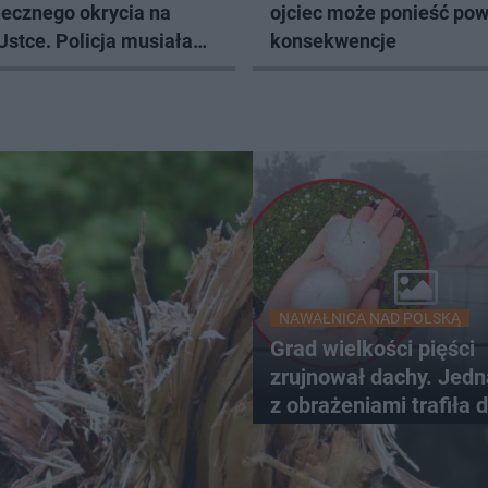
iecznego okrycia na
ojciec może ponieść po
Ustce. Policja musiała
konsekwencje
 odcinek wybrzeża
NAWAŁNICA NAD POLSKĄ
Grad wielkości pięści
zrujnował dachy. Jed
z obrażeniami trafiła 
szpitala