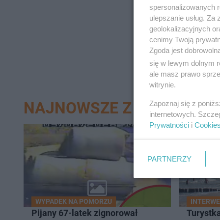
spersonalizowanych re
ulepszanie usług. Za
geolokalizacyjnych or
cenimy Twoją prywatno
Zgoda jest dobrowoln
się w lewym dolnym r
ale masz prawo sprzec
witrynie.
NAJNOWSZE Z DZIAŁU TR
Zapoznaj się z poniż
internetowych. Szcze
Prywatności
i
Cookie
13
PARTNERZY
WYPADEK NA POMORZU
INTERWE
Pijany 67-latek zignorował
Turystk