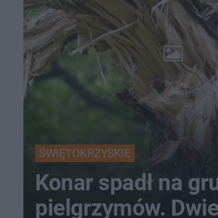
ŚWIĘTOKRZYSKIE
Konar spadł na gr
pielgrzymów. Dwi