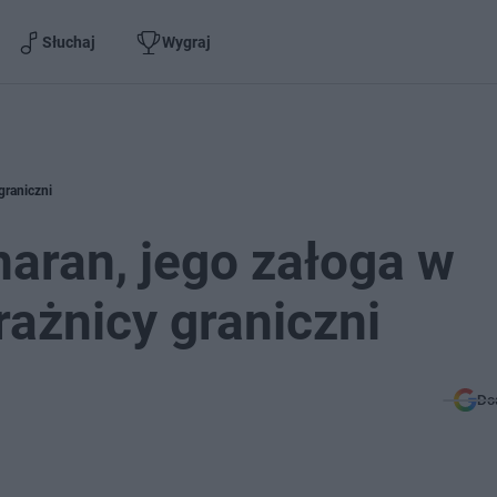
Słuchaj
Wygraj
graniczni
aran, jego załoga w
rażnicy graniczni
Do