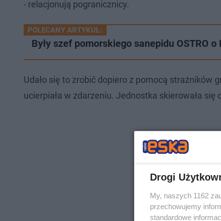
- relacjonują pogranicznicy.
POLECANY ARTYKUŁ:
Były szef pomorskiego sanepidu OSTRO o P
Udało się to zrobić dopiero z pomocą strażników 
ucierpiała w zdarzeniu. Jednostka skierowała się d
Drogi Użytkow
My, naszych 1162 zau
przechowujemy informa
standardowe informac