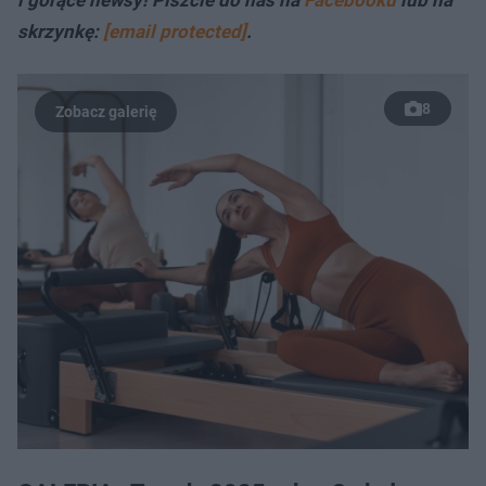
skrzynkę:
[email protected]
.
8