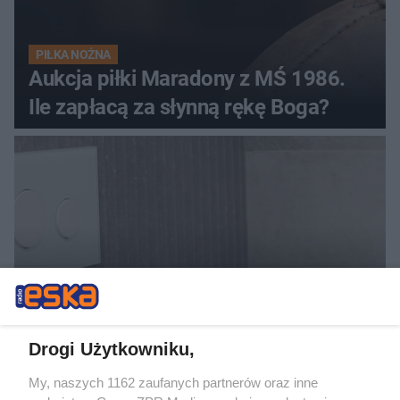
PIŁKA NOŻNA
Aukcja piłki Maradony z MŚ 1986.
Ile zapłacą za słynną rękę Boga?
DOMOWE PORZĄDKI
Hiszpański sposób na czystą toaletę.
Drogi Użytkowniku,
Rozpuszcza kamień i osady przez
My, naszych 1162 zaufanych partnerów oraz inne
noc