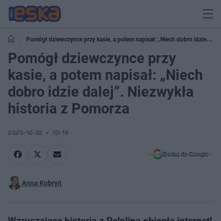
Pomógł dziewczynce przy kasie, a potem napisał: „Niech dobro idzie
dalej”. Niezwykła historia z Pomorza
Pomógł dziewczynce przy
kasie, a potem napisał: „Niech
dobro idzie dalej”. Niezwykła
historia z Pomorza
2025-12-22
10:19
Dodaj do Google
Anna Kobryń
Wzruszająca historia z Pelplina obiegła internet!