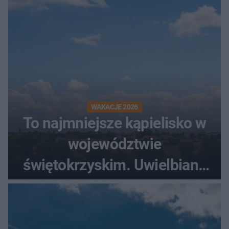
WAKACJE 2026
To najmniejsze kąpielisko w
województwie
świętokrzyskim. Uwielbiany
przez wędkarzy i turystów