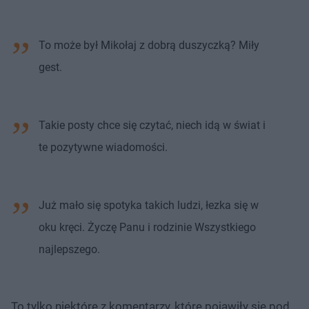
To może był Mikołaj z dobrą duszyczką? Miły
gest.
Takie posty chce się czytać, niech idą w świat i
te pozytywne wiadomości.
Już mało się spotyka takich ludzi, łezka się w
oku kręci. Życzę Panu i rodzinie Wszystkiego
najlepszego.
To tylko niektóre z komentarzy, które pojawiły się pod