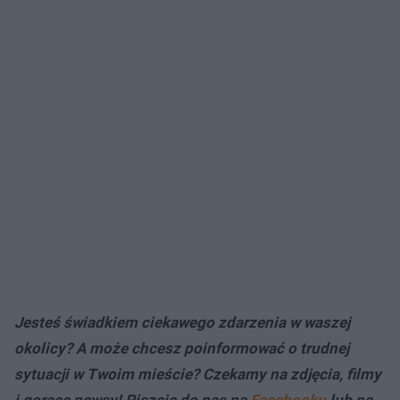
Jesteś świadkiem ciekawego zdarzenia w waszej
okolicy? A może chcesz poinformować o trudnej
sytuacji w Twoim mieście? Czekamy na zdjęcia, filmy
i gorące newsy! Piszcie do nas na
Facebooku
lub na