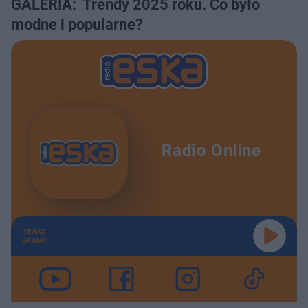
GALERIA: Trendy 2025 roku. Co było
modne i popularne?
Radio Online
TERAZ
GRAMY