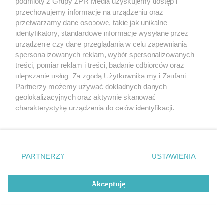
podmioty z Grupy ZPR Media uzyskujemy dostęp i
przechowujemy informacje na urządzeniu oraz
przetwarzamy dane osobowe, takie jak unikalne
identyfikatory, standardowe informacje wysyłane przez
urządzenie czy dane przeglądania w celu zapewniania
spersonalizowanych reklam, wybór spersonalizowanych
treści, pomiar reklam i treści, badanie odbiorców oraz
ulepszanie usług. Za zgodą Użytkownika my i Zaufani
Partnerzy możemy używać dokładnych danych
geolokalizacyjnych oraz aktywnie skanować
RZADKIE IMIONA
charakterystykę urządzenia do celów identyfikacji.
To imię brzmi jak nazwa
Ponieważ cenimy Twoją prywatność, prosimy o zgodę na
korzystanie z tych technologii poprzez kliknięcie
europejskiego kraju. W Polsce nosi
„Akceptuję”. Zgoda jest dobrowolna i zawsze możesz ją
je zaledwie 3 kobiety
zmienić/wycofać klikając przycisk ustawień prywatności
PARTNERZY
USTAWIENIA
znajdujący się w lewym dolnym rogu strony
. Niektóre
rodzaje przetwarzania danych nie wymagają zgody
ZOBACZ WIĘCEJ
Akceptuję
użytkownika, ale masz prawo sprzeciwić się takiemu
przetwarzaniu. Preferencje będą miały zastosowanie tylko
na tej witrynie.