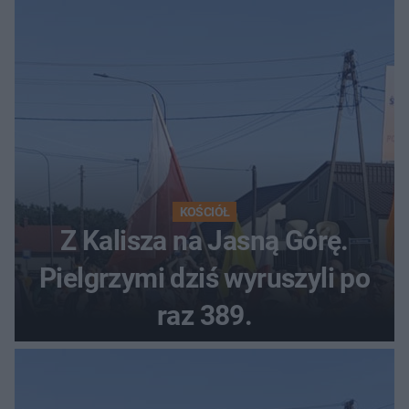
KOŚCIÓŁ
Z Kalisza na Jasną Górę.
Pielgrzymi dziś wyruszyli po
raz 389.