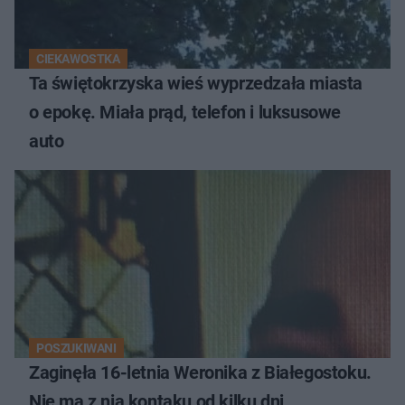
CIEKAWOSTKA
Ta świętokrzyska wieś wyprzedzała miasta
o epokę. Miała prąd, telefon i luksusowe
auto
POSZUKIWANI
Zaginęła 16-letnia Weronika z Białegostoku.
Nie ma z nią kontaku od kilku dni