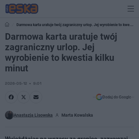
Darmowa karta uratuje twój zagraniczny urlop. Jej wyrobienie to kwestia
kilku minut
Darmowa karta uratuje twój
zagraniczny urlop. Jej
wyrobienie to kwestia kilku
minut
2026-05-12
9:01
Dodaj do Google
Anastazja Lisowska
Marta Kowalska
Wyjeżdżając na wczasy za granicę, zazwyczaj