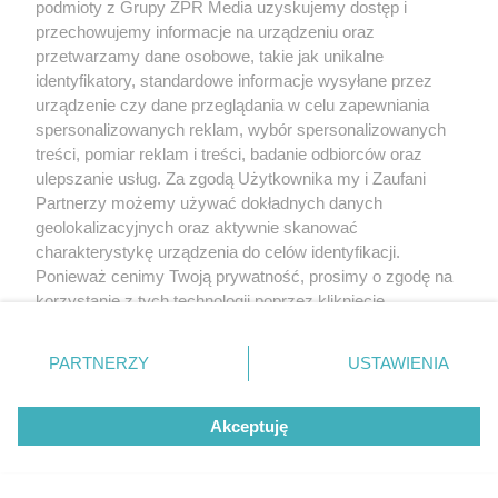
podmioty z Grupy ZPR Media uzyskujemy dostęp i
Zwilż kartkę i połóż na parapecie.
przechowujemy informacje na urządzeniu oraz
Żadna mucha nie wleci do twojego
przetwarzamy dane osobowe, takie jak unikalne
identyfikatory, standardowe informacje wysyłane przez
domu
urządzenie czy dane przeglądania w celu zapewniania
spersonalizowanych reklam, wybór spersonalizowanych
treści, pomiar reklam i treści, badanie odbiorców oraz
ulepszanie usług. Za zgodą Użytkownika my i Zaufani
Partnerzy możemy używać dokładnych danych
geolokalizacyjnych oraz aktywnie skanować
charakterystykę urządzenia do celów identyfikacji.
Ponieważ cenimy Twoją prywatność, prosimy o zgodę na
korzystanie z tych technologii poprzez kliknięcie
„Akceptuję”. Zgoda jest dobrowolna i zawsze możesz ją
zmienić/wycofać klikając przycisk ustawień prywatności
PARTNERZY
USTAWIENIA
PIELĘGNACJA BORÓWKI
znajdujący się w lewym dolnym rogu strony
. Niektóre
Zrób to po zebraniu borówek, a za
rodzaje przetwarzania danych nie wymagają zgody
Akceptuję
użytkownika, ale masz prawo sprzeciwić się takiemu
rok zbiory będą obfite
przetwarzaniu. Preferencje będą miały zastosowanie tylko
na tej witrynie.