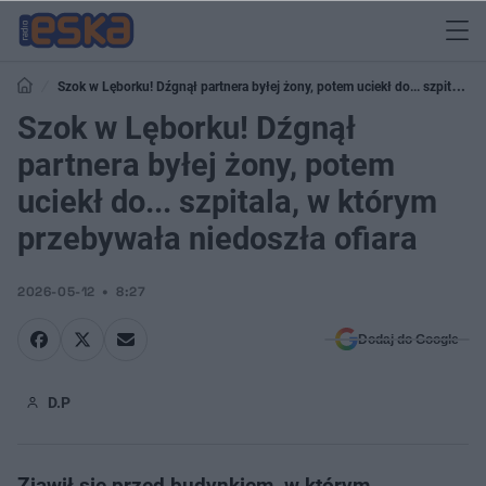
Szok w Lęborku! Dźgnął partnera byłej żony, potem uciekł do... szpitala,
w którym przebywała niedoszła ofiara
Szok w Lęborku! Dźgnął
partnera byłej żony, potem
uciekł do... szpitala, w którym
przebywała niedoszła ofiara
2026-05-12
8:27
Dodaj do Google
D.P
Zjawił się przed budynkiem, w którym