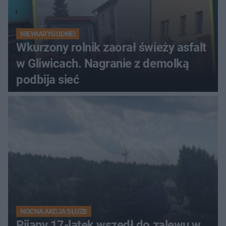
NIEWIARYGODNE!
Wkurzony rolnik zaorał świeży asfalt
w Gliwicach. Nagranie z demolką
podbija sieć
NOCNA AKCJA SŁUŻB
Pijany 17-latek wszedł do zalewu w