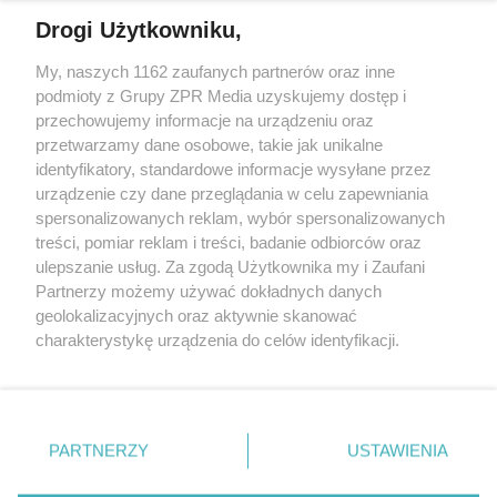
Drogi Użytkowniku,
My, naszych 1162 zaufanych partnerów oraz inne
Żaden utwór zamieszczony w serwisie nie może być powielany i
podmioty z Grupy ZPR Media uzyskujemy dostęp i
rozpowszechniany lub dalej rozpowszechniany w jakikolwiek sposób (w
tym także elektroniczny lub mechaniczny) na jakimkolwiek polu
przechowujemy informacje na urządzeniu oraz
eksploatacji w jakiejkolwiek formie, włącznie z umieszczaniem w
przetwarzamy dane osobowe, takie jak unikalne
Internecie bez pisemnej zgody właściciela praw. Jakiekolwiek użycie lub
identyfikatory, standardowe informacje wysyłane przez
wykorzystanie utworów w całości lub w części z naruszeniem prawa,
tzn. bez właściwej zgody, jest zabronione pod groźbą kary i może być
urządzenie czy dane przeglądania w celu zapewniania
ścigane prawnie.
spersonalizowanych reklam, wybór spersonalizowanych
treści, pomiar reklam i treści, badanie odbiorców oraz
ulepszanie usług. Za zgodą Użytkownika my i Zaufani
Partnerzy możemy używać dokładnych danych
geolokalizacyjnych oraz aktywnie skanować
charakterystykę urządzenia do celów identyfikacji.
Ponieważ cenimy Twoją prywatność, prosimy o zgodę na
O nas
korzystanie z tych technologii poprzez kliknięcie
Informacje prawne
„Akceptuję”. Zgoda jest dobrowolna i zawsze możesz ją
zmienić/wycofać klikając przycisk ustawień prywatności
PARTNERZY
USTAWIENIA
Nasze serwisy
znajdujący się w lewym dolnym rogu strony
. Niektóre
rodzaje przetwarzania danych nie wymagają zgody
© 2026 Grupa ZPR Media