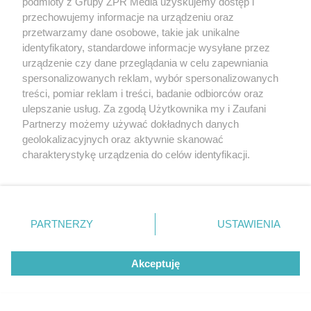
podmioty z Grupy ZPR Media uzyskujemy dostęp i
przechowujemy informacje na urządzeniu oraz
przetwarzamy dane osobowe, takie jak unikalne
identyfikatory, standardowe informacje wysyłane przez
urządzenie czy dane przeglądania w celu zapewniania
spersonalizowanych reklam, wybór spersonalizowanych
treści, pomiar reklam i treści, badanie odbiorców oraz
ulepszanie usług. Za zgodą Użytkownika my i Zaufani
Partnerzy możemy używać dokładnych danych
geolokalizacyjnych oraz aktywnie skanować
Żaden utwór zamieszczony w serwisie nie może być powielany i
charakterystykę urządzenia do celów identyfikacji.
rozpowszechniany lub dalej rozpowszechniany w jakikolwiek sposób (w
Ponieważ cenimy Twoją prywatność, prosimy o zgodę na
tym także elektroniczny lub mechaniczny) na jakimkolwiek polu
eksploatacji w jakiejkolwiek formie, włącznie z umieszczaniem w
korzystanie z tych technologii poprzez kliknięcie
Internecie bez pisemnej zgody właściciela praw. Jakiekolwiek użycie lub
„Akceptuję”. Zgoda jest dobrowolna i zawsze możesz ją
wykorzystanie utworów w całości lub w części z naruszeniem prawa,
tzn. bez właściwej zgody, jest zabronione pod groźbą kary i może być
zmienić/wycofać klikając przycisk ustawień prywatności
PARTNERZY
USTAWIENIA
ścigane prawnie.
znajdujący się w lewym dolnym rogu strony
. Niektóre
rodzaje przetwarzania danych nie wymagają zgody
Akceptuję
użytkownika, ale masz prawo sprzeciwić się takiemu
przetwarzaniu. Preferencje będą miały zastosowanie tylko
na tej witrynie.