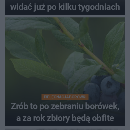
widać już po kilku tygodniach
PIELĘGNACJA BORÓWKI
Zrób to po zebraniu borówek,
a za rok zbiory będą obfite