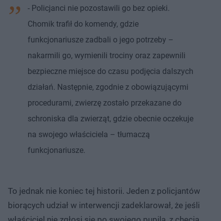
- Policjanci nie pozostawili go bez opieki.
Chomik trafił do komendy, gdzie
funkcjonariusze zadbali o jego potrzeby –
nakarmili go, wymienili trociny oraz zapewnili
bezpieczne miejsce do czasu podjęcia dalszych
działań. Następnie, zgodnie z obowiązującymi
procedurami, zwierzę zostało przekazane do
schroniska dla zwierząt, gdzie obecnie oczekuje
na swojego właściciela – tłumaczą
funkcjonariusze.
To jednak nie koniec tej historii. Jeden z policjantów
biorących udział w interwencji zadeklarował, że jeśli
właściciel nie zgłosi się po swojego pupila, z chęcią