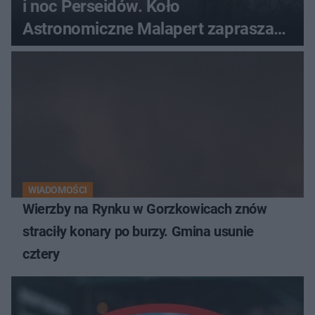
i noc Perseidów. Koło
Astronomiczne Malapert zaprasza
na wspólne obserwacje
WIADOMOŚCI
Wierzby na Rynku w Gorzkowicach znów
straciły konary po burzy. Gmina usunie
cztery