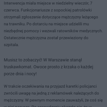
Interwencja miała miejsce w niedzielny wieczór, 7
czerwca. Funkcjonariusze z sopockiej patrolówki
otrzymali zgłoszenie dotyczące mężczyzny leżącego
na trawniku. Po dotarciu na miejsce udzielili mu
niezbędnej pomocy i wezwali ratowników medycznych.
Ostatecznie mężczyzna został przewieziony do
szpitala.
Musisz to zobaczyć! W Warszawie stanął
truskawkomat. Owoce prosto z krzaka o każdej
porze dnia i nocy!
W trakcie oczekiwania na przyjazd karetki policjanci
zwrócili uwagę na jedną z reklamówek należących do
mężczyzny. W pewnym momencie zauważyli, że coś się
w niej porusza. Po sprawdzeniu okazało się, że w