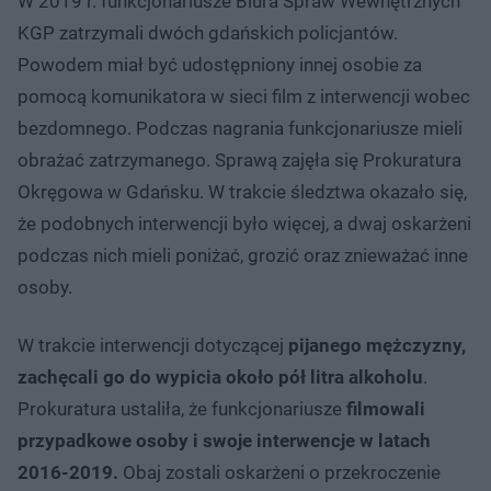
W 2019 r. funkcjonariusze Biura Spraw Wewnętrznych
KGP zatrzymali dwóch gdańskich policjantów.
Powodem miał być udostępniony innej osobie za
pomocą komunikatora w sieci film z interwencji wobec
bezdomnego. Podczas nagrania funkcjonariusze mieli
obrażać zatrzymanego. Sprawą zajęła się Prokuratura
Okręgowa w Gdańsku. W trakcie śledztwa okazało się,
że podobnych interwencji było więcej, a dwaj oskarżeni
podczas nich mieli poniżać, grozić oraz znieważać inne
osoby.
W trakcie interwencji dotyczącej
pijanego mężczyzny,
zachęcali go do wypicia około pół litra alkoholu
.
Prokuratura ustaliła, że funkcjonariusze
filmowali
przypadkowe osoby i swoje interwencje w latach
2016-2019.
Obaj zostali oskarżeni o przekroczenie