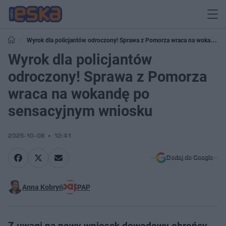
Wyrok dla policjantów odroczony! Sprawa z Pomorza wraca na wokandę
po sensacyjnym wniosku
Wyrok dla policjantów
odroczony! Sprawa z Pomorza
wraca na wokandę po
sensacyjnym wniosku
2025-10-08
12:41
Dodaj do Google
Anna Kobryń
PAP
Z uwagi na nowy wniosek dowodowy obrońcy