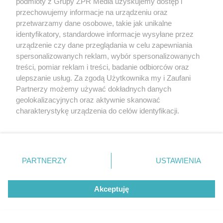
podmioty z Grupy ZPR Media uzyskujemy dostęp i
przechowujemy informacje na urządzeniu oraz
przetwarzamy dane osobowe, takie jak unikalne
identyfikatory, standardowe informacje wysyłane przez
urządzenie czy dane przeglądania w celu zapewniania
spersonalizowanych reklam, wybór spersonalizowanych
treści, pomiar reklam i treści, badanie odbiorców oraz
ulepszanie usług. Za zgodą Użytkownika my i Zaufani
Partnerzy możemy używać dokładnych danych
geolokalizacyjnych oraz aktywnie skanować
charakterystykę urządzenia do celów identyfikacji.
Ponieważ cenimy Twoją prywatność, prosimy o zgodę na
ZAKUPY
korzystanie z tych technologii poprzez kliknięcie
Jesień w Pepco! Stylowe kubki i
„Akceptuję”. Zgoda jest dobrowolna i zawsze możesz ją
zmienić/wycofać klikając przycisk ustawień prywatności
dodatki w świetnych cenach
PARTNERZY
USTAWIENIA
znajdujący się w lewym dolnym rogu strony
. Niektóre
rodzaje przetwarzania danych nie wymagają zgody
5
Akceptuję
użytkownika, ale masz prawo sprzeciwić się takiemu
przetwarzaniu. Preferencje będą miały zastosowanie tylko
na tej witrynie.