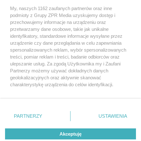
My, naszych 1162 zaufanych partnerów oraz inne
Żaden utwór zamieszczony w serwisie nie może być powielany i
podmioty z Grupy ZPR Media uzyskujemy dostęp i
rozpowszechniany lub dalej rozpowszechniany w jakikolwiek sposób (w
tym także elektroniczny lub mechaniczny) na jakimkolwiek polu
przechowujemy informacje na urządzeniu oraz
eksploatacji w jakiejkolwiek formie, włącznie z umieszczaniem w
przetwarzamy dane osobowe, takie jak unikalne
Internecie bez pisemnej zgody właściciela praw. Jakiekolwiek użycie lub
identyfikatory, standardowe informacje wysyłane przez
wykorzystanie utworów w całości lub w części z naruszeniem prawa,
tzn. bez właściwej zgody, jest zabronione pod groźbą kary i może być
urządzenie czy dane przeglądania w celu zapewniania
ścigane prawnie.
spersonalizowanych reklam, wybór spersonalizowanych
treści, pomiar reklam i treści, badanie odbiorców oraz
ulepszanie usług. Za zgodą Użytkownika my i Zaufani
Partnerzy możemy używać dokładnych danych
geolokalizacyjnych oraz aktywnie skanować
charakterystykę urządzenia do celów identyfikacji.
Ponieważ cenimy Twoją prywatność, prosimy o zgodę na
O nas
korzystanie z tych technologii poprzez kliknięcie
Informacje prawne
„Akceptuję”. Zgoda jest dobrowolna i zawsze możesz ją
zmienić/wycofać klikając przycisk ustawień prywatności
PARTNERZY
USTAWIENIA
Nasze serwisy
znajdujący się w lewym dolnym rogu strony
. Niektóre
rodzaje przetwarzania danych nie wymagają zgody
© 2026 Grupa ZPR Media
Akceptuję
użytkownika, ale masz prawo sprzeciwić się takiemu