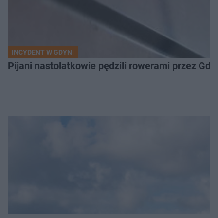
INCYDENT W GDYNI
Pijani nastolatkowie pędzili rowerami przez Gd