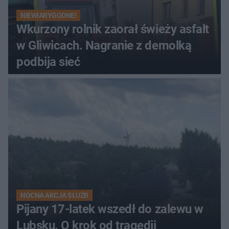
NIEWIARYGODNE!
Wkurzony rolnik zaorał świeży asfalt
w Gliwicach. Nagranie z demolką
podbija sieć
NOCNA AKCJA SŁUŻB
Pijany 17-latek wszedł do zalewu w
Lubsku. O krok od tragedii