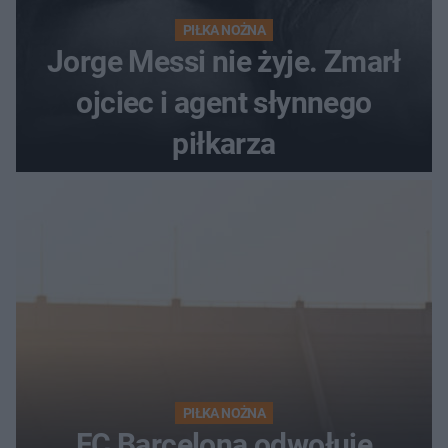
PIŁKA NOŻNA
Jorge Messi nie żyje. Zmarł
ojciec i agent słynnego
piłkarza
PIŁKA NOŻNA
FC Barcelona odwołuje