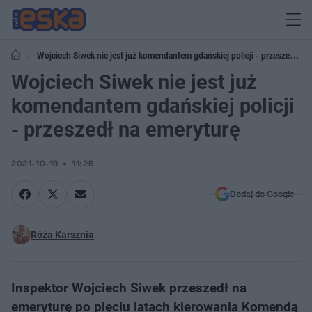
Wojciech Siwek nie jest już komendantem gdańskiej policji - przeszedł na
emeryturę
Wojciech Siwek nie jest już
komendantem gdańskiej policji
- przeszedł na emeryturę
2021-10-19
11:25
Dodaj do Google
Róża Karsznia
Inspektor Wojciech Siwek przeszedł na
emeryturę po pięciu latach kierowania Komendą