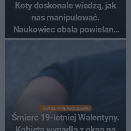
Koty doskonale wiedzą, jak
nas manipulować.
Naukowiec obala powielane
od lat mity na ich temat
TRAGEDIA WE WROCŁAWIU
Śmierć 19-letniej Walentyny.
Kobieta wypadła z okna na