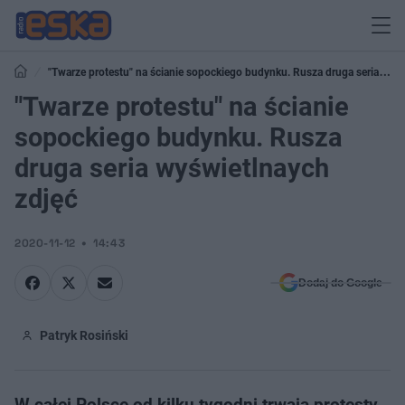
"Twarze protestu" na ścianie sopockiego budynku. Rusza druga seria
wyświetlnaych zdjęć
"Twarze protestu" na ścianie
sopockiego budynku. Rusza
druga seria wyświetlnaych
zdjęć
2020-11-12
14:43
Dodaj do Google
Patryk Rosiński
W całej Polsce od kilku tygodni trwają protesty