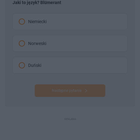
Jaki to język? Blümerant
Niemiecki
Norweski
Duński
Następne pytanie