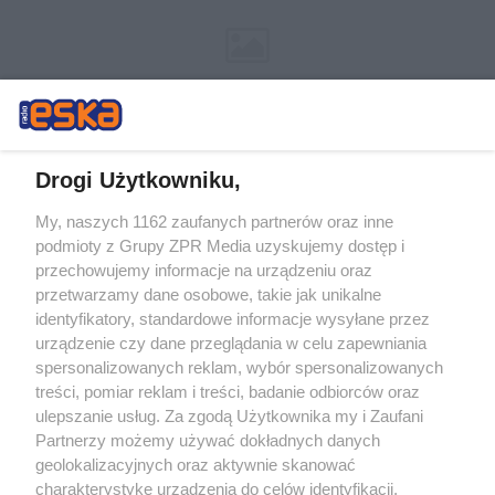
Drogi Użytkowniku,
My, naszych 1162 zaufanych partnerów oraz inne
Żaden utwór zamieszczony w serwisie nie może być powielany i
podmioty z Grupy ZPR Media uzyskujemy dostęp i
rozpowszechniany lub dalej rozpowszechniany w jakikolwiek sposób (w
tym także elektroniczny lub mechaniczny) na jakimkolwiek polu
przechowujemy informacje na urządzeniu oraz
eksploatacji w jakiejkolwiek formie, włącznie z umieszczaniem w
przetwarzamy dane osobowe, takie jak unikalne
Internecie bez pisemnej zgody właściciela praw. Jakiekolwiek użycie lub
identyfikatory, standardowe informacje wysyłane przez
wykorzystanie utworów w całości lub w części z naruszeniem prawa,
tzn. bez właściwej zgody, jest zabronione pod groźbą kary i może być
urządzenie czy dane przeglądania w celu zapewniania
ścigane prawnie.
spersonalizowanych reklam, wybór spersonalizowanych
treści, pomiar reklam i treści, badanie odbiorców oraz
ulepszanie usług. Za zgodą Użytkownika my i Zaufani
Partnerzy możemy używać dokładnych danych
geolokalizacyjnych oraz aktywnie skanować
charakterystykę urządzenia do celów identyfikacji.