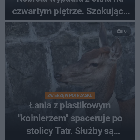
czwartym piętrze. Szokujące
nagranie trafiło do sieci
10
ZWIERZĘ W POTRZASKU
Łania z plastikowym
"kołnierzem" spaceruje po
stolicy Tatr. Służby są