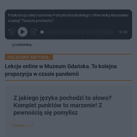
Posłuchaj całej rozmowy Patryka Rosińskiego z Weroniką Morawiec
o akcji "Twarze protestu":
L
P
P
P
-
9:08
G
o
r
r
o
z
r
a
z
z
o
a
d
e
e
s
j
t
e
w
w
a
d
i
i
ł
:
ń
ń
y
POLECANY ARTYKUŁ:
c
2
1
1
z
.
0
0
Lekcje online w Muzeum Gdańska. To kolejna
a
s
7
s
s
Â
3
propozycja w czasie pandemii
d
d
%
o
o
t
p
u
r
ł
z
u
o
Z jakiego języka pochodzi to słowo?
d
u
Komplet punktów to marzenie! Z
pewnością się pomylisz
Pytanie 1 z 7