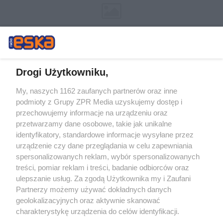
Drogi Użytkowniku,
My, naszych 1162 zaufanych partnerów oraz inne
Żaden utwór zamieszczony w serwisie nie może być powielany i
podmioty z Grupy ZPR Media uzyskujemy dostęp i
rozpowszechniany lub dalej rozpowszechniany w jakikolwiek sposób (w
przechowujemy informacje na urządzeniu oraz
tym także elektroniczny lub mechaniczny) na jakimkolwiek polu
eksploatacji w jakiejkolwiek formie, włącznie z umieszczaniem w
przetwarzamy dane osobowe, takie jak unikalne
Internecie bez pisemnej zgody właściciela praw. Jakiekolwiek użycie lub
identyfikatory, standardowe informacje wysyłane przez
wykorzystanie utworów w całości lub w części z naruszeniem prawa,
tzn. bez właściwej zgody, jest zabronione pod groźbą kary i może być
urządzenie czy dane przeglądania w celu zapewniania
ścigane prawnie.
spersonalizowanych reklam, wybór spersonalizowanych
treści, pomiar reklam i treści, badanie odbiorców oraz
ulepszanie usług. Za zgodą Użytkownika my i Zaufani
Partnerzy możemy używać dokładnych danych
geolokalizacyjnych oraz aktywnie skanować
charakterystykę urządzenia do celów identyfikacji.
Ponieważ cenimy Twoją prywatność, prosimy o zgodę na