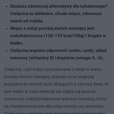
Szukasz zdrowszej alternatywy dla schabowego?
Cielęcina to delikatne, chude mięso, zdrowsze
nawet od indyka.
Mięso z cieląt poniżej dwóch miesięcy jest
niskokaloryczne (120-170 kcal/100g) i bogate w
białko.
Cielęcina wspiera odporność (selen, cynk), układ
nerwowy (witaminy B) i krążenie (omega-3, -6).
Cielęcina, czyli mięso pozyskiwane z cieląt w wieku
poniżej dwóch miesięcy, zyskuje coraz większą
popularność wśród osób dbających o zdrową dietę. W
tym wieku w ciele zwierząt nie zdążą się jeszcze
wytworzyć międzymięśniowe warstwy tłuszczu, które
są charakterystyczne dla wieprzowiny czy wołowiny.
Dzięki temu cielęcina jest znacznie mniej kaloryczna i