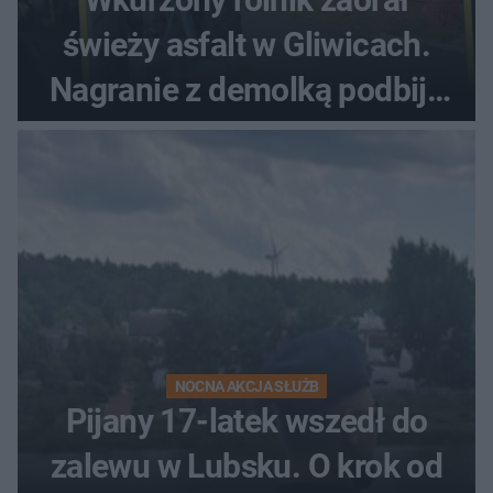
świeży asfalt w Gliwicach.
Nagranie z demolką podbija
sieć
NOCNA AKCJA SŁUŻB
Pijany 17-latek wszedł do
zalewu w Lubsku. O krok od