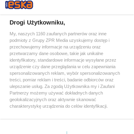
Drogi Użytkowniku,
My, naszych 1160 zaufanych partnerów oraz inne
Żaden utwór zamieszczony w serwisie nie może być powielany i
podmioty z Grupy ZPR Media uzyskujemy dostęp i
rozpowszechniany lub dalej rozpowszechniany w jakikolwiek sposób (w
tym także elektroniczny lub mechaniczny) na jakimkolwiek polu
przechowujemy informacje na urządzeniu oraz
eksploatacji w jakiejkolwiek formie, włącznie z umieszczaniem w
przetwarzamy dane osobowe, takie jak unikalne
Internecie bez pisemnej zgody właściciela praw. Jakiekolwiek użycie lub
identyfikatory, standardowe informacje wysyłane przez
wykorzystanie utworów w całości lub w części z naruszeniem prawa,
tzn. bez właściwej zgody, jest zabronione pod groźbą kary i może być
urządzenie czy dane przeglądania w celu zapewniania
ścigane prawnie.
spersonalizowanych reklam, wybór spersonalizowanych
treści, pomiar reklam i treści, badanie odbiorców oraz
ulepszanie usług. Za zgodą Użytkownika my i Zaufani
Partnerzy możemy używać dokładnych danych
geolokalizacyjnych oraz aktywnie skanować
charakterystykę urządzenia do celów identyfikacji.
Ponieważ cenimy Twoją prywatność, prosimy o zgodę na
O nas
korzystanie z tych technologii poprzez kliknięcie
Informacje prawne
„Akceptuję”. Zgoda jest dobrowolna i zawsze możesz ją
zmienić/wycofać klikając przycisk ustawień prywatności