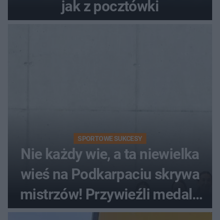
jak z pocztówki
SPORTOWE SUKCESY
Nie każdy wie, a ta niewielka
wieś na Podkarpaciu skrywa
mistrzów! Przywieźli medale
z mistrzostw Europy