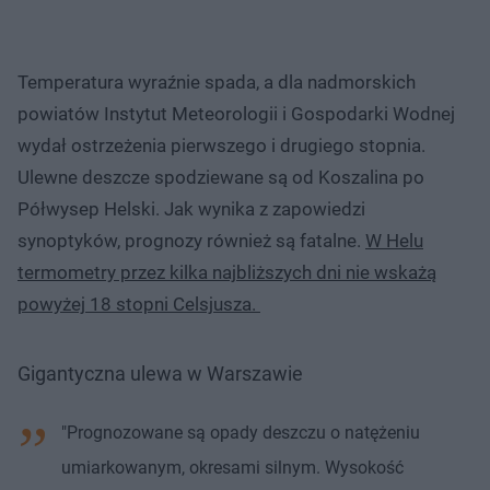
Temperatura wyraźnie spada, a dla nadmorskich
powiatów Instytut Meteorologii i Gospodarki Wodnej
wydał ostrzeżenia pierwszego i drugiego stopnia.
Ulewne deszcze spodziewane są od Koszalina po
Półwysep Helski. Jak wynika z zapowiedzi
synoptyków, prognozy również są fatalne.
W Helu
termometry przez kilka najbliższych dni nie wskażą
powyżej 18 stopni Celsjusza.
Gigantyczna ulewa w Warszawie
"Prognozowane są opady deszczu o natężeniu
umiarkowanym, okresami silnym. Wysokość