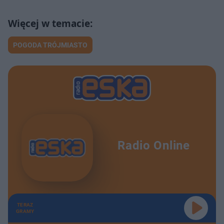
POGODA TRÓJMIASTO
Radio Online
TERAZ
GRAMY