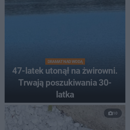
DRAMAT NAD WODĄ
47-latek utonął na żwirowni.
Trwają poszukiwania 30-
latka
10