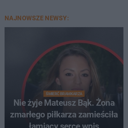
NAJNOWSZE NEWSY:
ŚMIERĆ BRAMKARZA
Nie żyje Mateusz Bąk. Żona
zmarłego piłkarza zamieściła
łamiący serce wpis