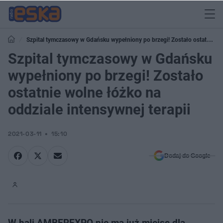
Szpital tymczasowy w Gdańsku wypełniony po brzegi! Zostało ostatnie
wolne łóżko na oddziale intensywnej terapii
Szpital tymczasowy w Gdańsku
wypełniony po brzegi! Zostało
ostatnie wolne łóżko na
oddziale intensywnej terapii
2021-03-11
15:10
Dodaj do Google
W hali AMBEREXPO nie ma już miejsc dla