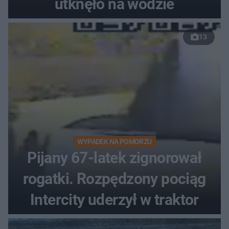
utknęło na wodzie
13
WYPADEK NA POMORZU
Pijany 67-latek zignorował
rogatki. Rozpędzony pociąg
Intercity uderzył w traktor