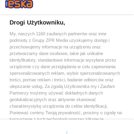
Drogi Użytkowniku,
My, naszych 1160 zaufanych partnerów oraz inne
Żaden utwór zamieszczony w serwisie nie może być powielany i
podmioty z Grupy ZPR Media uzyskujemy dostęp i
rozpowszechniany lub dalej rozpowszechniany w jakikolwiek sposób (w
tym także elektroniczny lub mechaniczny) na jakimkolwiek polu
przechowujemy informacje na urządzeniu oraz
eksploatacji w jakiejkolwiek formie, włącznie z umieszczaniem w Internecie
przetwarzamy dane osobowe, takie jak unikalne
bez pisemnej zgody właściciela praw. Jakiekolwiek użycie lub
wykorzystanie utworów w całości lub w części z naruszeniem prawa, tzn.
identyfikatory, standardowe informacje wysyłane przez
bez właściwej zgody, jest zabronione pod groźbą kary i może być ścigane
urządzenie czy dane przeglądania w celu zapewniania
prawnie.
spersonalizowanych reklam, wybór spersonalizowanych
treści, pomiar reklam i treści, badanie odbiorców oraz
ulepszanie usług. Za zgodą Użytkownika my i Zaufani
Partnerzy możemy używać dokładnych danych
geolokalizacyjnych oraz aktywnie skanować
charakterystykę urządzenia do celów identyfikacji.
O nas
Ponieważ cenimy Twoją prywatność, prosimy o zgodę na
korzystanie z tych technologii poprzez kliknięcie
Informacje prawne
„Akceptuję”. Zgoda jest dobrowolna i zawsze możesz ją
zmienić/wycofać klikając przycisk ustawień prywatności