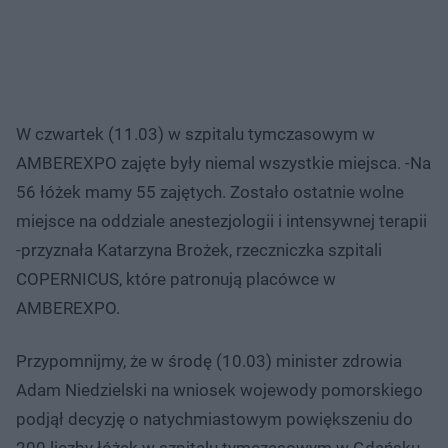
W czwartek (11.03) w szpitalu tymczasowym w
AMBEREXPO zajęte były niemal wszystkie miejsca. -Na
56 łóżek mamy 55 zajętych. Zostało ostatnie wolne
miejsce na oddziale anestezjologii i intensywnej terapii
-przyznała Katarzyna Brożek, rzeczniczka szpitali
COPERNICUS, które patronują placówce w
AMBEREXPO.
Przypomnijmy, że w środę (10.03) minister zdrowia
Adam Niedzielski na wniosek wojewody pomorskiego
podjął decyzję o natychmiastowym powiększeniu do
200 liczby łóżek w szpitalu tymczasowym w Gdańsku.