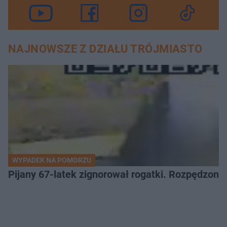
NAJNOWSZE Z DZIAŁU TRÓJMIASTO
WYPADEK NA POMORZU
Pijany 67-latek zignorował rogatki. Rozpędzony p