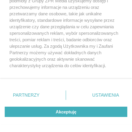
podmioty z Grupy ZPR Media uzyskujemy dostęp i
przechowujemy informacje na urządzeniu oraz
przetwarzamy dane osobowe, takie jak unikalne
identyfikatory, standardowe informacje wysyłane przez
EKSTRAKLASA
urządzenie czy dane przeglądania w celu zapewniania
Mecz Korona Kielce z Legią
spersonalizowanych reklam, wybór spersonalizowanych
treści, pomiar reklam i treści, badanie odbiorców oraz
Warszawa. Zobacz kto
ulepszanie usług. Za zgodą Użytkownika my i Zaufani
Partnerzy możemy używać dokładnych danych
uratował remis
geolokalizacyjnych oraz aktywnie skanować
charakterystykę urządzenia do celów identyfikacji.
Ponieważ cenimy Twoją prywatność, prosimy o zgodę na
korzystanie z tych technologii poprzez kliknięcie
„Akceptuję”. Zgoda jest dobrowolna i zawsze możesz ją
zmienić/wycofać klikając przycisk ustawień prywatności
PARTNERZY
USTAWIENIA
znajdujący się w lewym dolnym rogu strony
. Niektóre
rodzaje przetwarzania danych nie wymagają zgody
Akceptuję
użytkownika, ale masz prawo sprzeciwić się takiemu
przetwarzaniu. Preferencje będą miały zastosowanie tylko
na tej witrynie.
PIŁKA NOŻNA