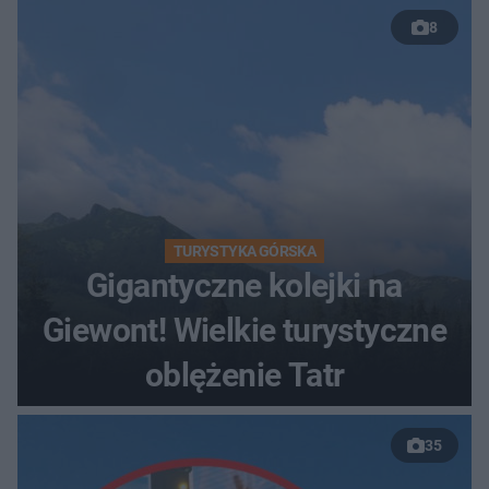
8
TURYSTYKA GÓRSKA
Gigantyczne kolejki na
Giewont! Wielkie turystyczne
oblężenie Tatr
35