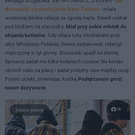
swojego przyjaciela. Był nim Dawid Z., z którym -
jak
dowiedział się nieoficjalnie Super Express
- miała
wcześniej bliskie relacje za zgodą męża. Dawid czekał
pod blokiem na staruszka.
Miał przy sobie młotek do
ubijania kotletów.
Gdy ofiara szła chodnikiem przy
ulicy Młodzieży Polskiej, Dawid zaatakował. Uderzył
mężczyznę w tył głowy. Staruszek upadł na ziemię.
Sprawca zadał mu kilka kolejnych ciosów. Na koniec
obrócił ciało na plecy i zadał potężny cios między oczy.
Potem uciekł, zmieniając kurtkę.
Podejrzanym grozi
nawet dożywocie.
18