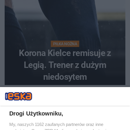
PIŁKA NOŻNA
Korona Kielce remisuje z
Legią. Trener z dużym
niedosytem
Drogi Użytkowniku,
My, naszych 1162 zaufanych partnerów oraz inne