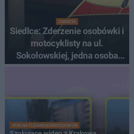
Z MIASTA
Siedlce: Zderzenie osobówki i
motocyklisty na ul.
Sokołowskiej, jedna osoba
ranna!
ATAK NA TLE NARODOWOŚCIOWYM
Szokujące wideo z Krakowa.