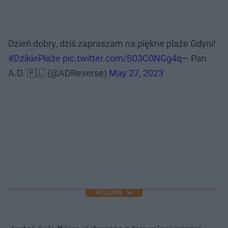
Dzień dobry, dziś zapraszam na piękne plaże Gdyni!
#DzikiePlaże
pic.twitter.com/S03C0NGg4q
— Pan
A.D. 🇵🇱 (@ADReverse)
May 27, 2023
ROZWIŃ