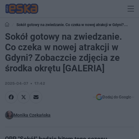
Sokół gotowy na zwiedzanie. Co czeka w nowej atrakcji w Gdyni?
Zobaczcie zdjęcia ze środka okrętu [GALERIA]
Sokół gotowy na zwiedzanie.
Co czeka w nowej atrakcji w
Gdyni? Zobaczcie zdjęcia ze
środka okrętu [GALERIA]
2025-04-07
17:42
Dodaj do Google
Monika Czekańska
ORP "Sokół" będzie hitem tego sezonu