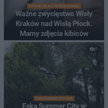
FOTORELACJA Z TRYBUN I BOISKA
Ważne zwycięstwo Wisły
Kraków nad Wisłą Płock.
Mamy zdjęcia kibiców
37
ESKA SUMMER CITY 2026
Eska Summer City w