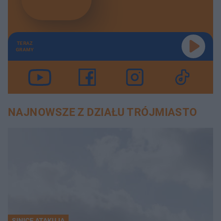
TERAZ
GRAMY
NAJNOWSZE Z DZIAŁU TRÓJMIASTO
SINICE ATAKUJĄ