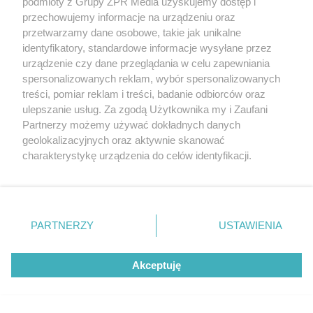
podmioty z Grupy ZPR Media uzyskujemy dostęp i
przechowujemy informacje na urządzeniu oraz
przetwarzamy dane osobowe, takie jak unikalne
identyfikatory, standardowe informacje wysyłane przez
urządzenie czy dane przeglądania w celu zapewniania
spersonalizowanych reklam, wybór spersonalizowanych
treści, pomiar reklam i treści, badanie odbiorców oraz
ulepszanie usług. Za zgodą Użytkownika my i Zaufani
Partnerzy możemy używać dokładnych danych
SZPITALE W WARSZAWIE
geolokalizacyjnych oraz aktywnie skanować
Wyniki kontroli SOR-ów w stolicy. Szpital
charakterystykę urządzenia do celów identyfikacji.
Południowy z najgorszym wynikiem!
Ponieważ cenimy Twoją prywatność, prosimy o zgodę na
korzystanie z tych technologii poprzez kliknięcie
„Akceptuję”. Zgoda jest dobrowolna i zawsze możesz ją
zmienić/wycofać klikając przycisk ustawień prywatności
PARTNERZY
USTAWIENIA
znajdujący się w lewym dolnym rogu strony
. Niektóre
rodzaje przetwarzania danych nie wymagają zgody
Akceptuję
użytkownika, ale masz prawo sprzeciwić się takiemu
przetwarzaniu. Preferencje będą miały zastosowanie tylko
na tej witrynie.