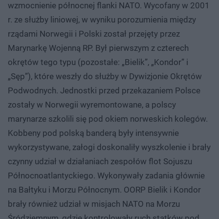
wzmocnienie północnej flanki NATO. Wycofany w 2001
r. ze służby liniowej, w wyniku porozumienia między
rządami Norwegii i Polski został przejęty przez
Marynarkę Wojenną RP. Był pierwszym z czterech
okrętów tego typu (pozostałe: „Bielik”, „Kondor” i
„Sęp”), które weszły do służby w Dywizjonie Okrętów
Podwodnych. Jednostki przed przekazaniem Polsce
zostały w Norwegii wyremontowane, a polscy
marynarze szkolili się pod okiem norweskich kolegów.
Kobbeny pod polską banderą były intensywnie
wykorzystywane, załogi doskonaliły wyszkolenie i brały
czynny udział w działaniach zespołów flot Sojuszu
Północnoatlantyckiego. Wykonywały zadania głównie
na Bałtyku i Morzu Północnym. OORP Bielik i Kondor
brały również udział w misjach NATO na Morzu
Śródziemnym, gdzie kontrolowały ruch statków pod