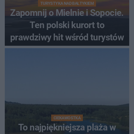
TURYSTYKA NAD BAŁTYKIEM
Zapomnij o Mielnie i Sopocie.
Ten polski kurort to
prawdziwy hit wśród turystów
CIEKAWOSTKA
To najpiękniejsza plaża w