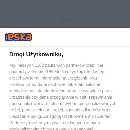
Drogi Użytkowniku,
My, naszych 1162 zaufanych partnerów oraz inne
Żaden utwór zamieszczony w serwisie nie może być powielany i
podmioty z Grupy ZPR Media uzyskujemy dostęp i
rozpowszechniany lub dalej rozpowszechniany w jakikolwiek sposób (w
tym także elektroniczny lub mechaniczny) na jakimkolwiek polu
przechowujemy informacje na urządzeniu oraz
eksploatacji w jakiejkolwiek formie, włącznie z umieszczaniem w
przetwarzamy dane osobowe, takie jak unikalne
Internecie bez pisemnej zgody właściciela praw. Jakiekolwiek użycie lub
identyfikatory, standardowe informacje wysyłane przez
wykorzystanie utworów w całości lub w części z naruszeniem prawa,
tzn. bez właściwej zgody, jest zabronione pod groźbą kary i może być
urządzenie czy dane przeglądania w celu zapewniania
ścigane prawnie.
spersonalizowanych reklam, wybór spersonalizowanych
treści, pomiar reklam i treści, badanie odbiorców oraz
ulepszanie usług. Za zgodą Użytkownika my i Zaufani
Partnerzy możemy używać dokładnych danych
geolokalizacyjnych oraz aktywnie skanować