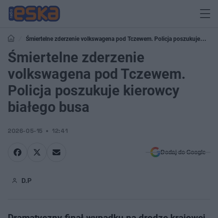
Śmiertelne zderzenie volkswagena pod Tczewem. Policja poszukuje
kierowcy białego busa
Śmiertelne zderzenie
volkswagena pod Tczewem.
Policja poszukuje kierowcy
białego busa
2026-05-15
12:41
Dodaj do Google
D.P
Dramatyczny finał wypadku na drodze krajowej