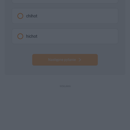
chihot
hichot
Następne pytanie