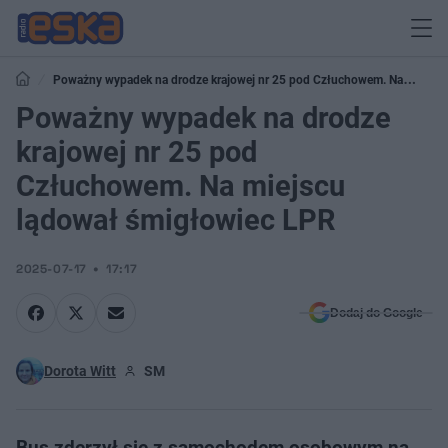
Poważny wypadek na drodze krajowej nr 25 pod Człuchowem. Na
miejscu lądował śmigłowiec LPR
Poważny wypadek na drodze
krajowej nr 25 pod
Człuchowem. Na miejscu
lądował śmigłowiec LPR
2025-07-17
17:17
Dodaj do Google
Dorota Witt
SM
Bus zderzył się z samochodem osobowym na