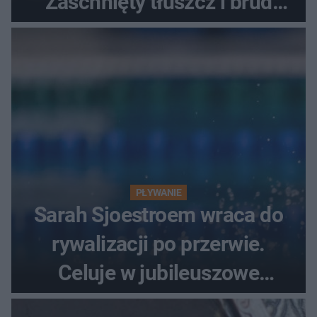
Zaschnięty tłuszcz i brud
znikną bez szorowania
PŁYWANIE
Sarah Sjoestroem wraca do
rywalizacji po przerwie.
Celuje w jubileuszowe
medale na ME