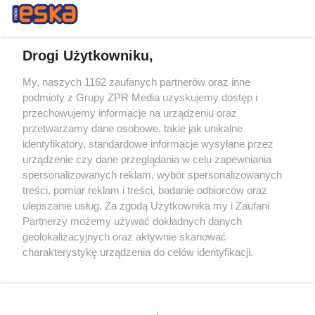
Drogi Użytkowniku,
My, naszych 1162 zaufanych partnerów oraz inne
Żaden utwór zamieszczony w serwisie nie może być powielany i
podmioty z Grupy ZPR Media uzyskujemy dostęp i
rozpowszechniany lub dalej rozpowszechniany w jakikolwiek sposób (w
tym także elektroniczny lub mechaniczny) na jakimkolwiek polu
przechowujemy informacje na urządzeniu oraz
eksploatacji w jakiejkolwiek formie, włącznie z umieszczaniem w
przetwarzamy dane osobowe, takie jak unikalne
Internecie bez pisemnej zgody właściciela praw. Jakiekolwiek użycie lub
identyfikatory, standardowe informacje wysyłane przez
wykorzystanie utworów w całości lub w części z naruszeniem prawa,
tzn. bez właściwej zgody, jest zabronione pod groźbą kary i może być
urządzenie czy dane przeglądania w celu zapewniania
ścigane prawnie.
spersonalizowanych reklam, wybór spersonalizowanych
treści, pomiar reklam i treści, badanie odbiorców oraz
ulepszanie usług. Za zgodą Użytkownika my i Zaufani
Partnerzy możemy używać dokładnych danych
geolokalizacyjnych oraz aktywnie skanować
charakterystykę urządzenia do celów identyfikacji.
Ponieważ cenimy Twoją prywatność, prosimy o zgodę na
O nas
korzystanie z tych technologii poprzez kliknięcie
Informacje prawne
„Akceptuję”. Zgoda jest dobrowolna i zawsze możesz ją
zmienić/wycofać klikając przycisk ustawień prywatności