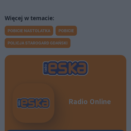
POBICIE NASTOLATKA
POBICIE
POLICJA STAROGARD GDAŃSKI
Radio Online