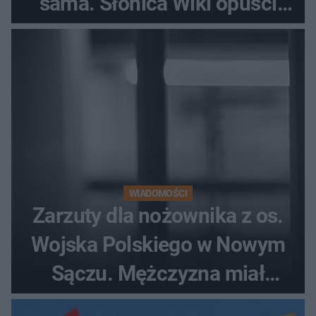
sama. Słonica Wiki opuści
gdańskie zoo?
WIADOMOŚCI
Zarzuty dla nożownika z os.
Wojska Polskiego w Nowym
Sączu. Mężczyzna miał
wczesniej problemy z