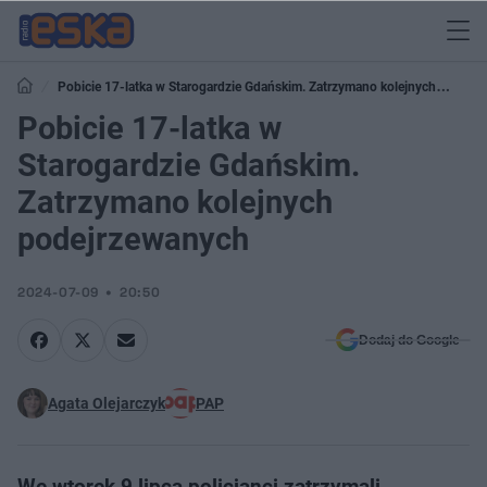
Pobicie 17-latka w Starogardzie Gdańskim. Zatrzymano kolejnych
podejrzewanych
Pobicie 17-latka w
Starogardzie Gdańskim.
Zatrzymano kolejnych
podejrzewanych
2024-07-09
20:50
Dodaj do Google
Agata Olejarczyk
PAP
We wtorek 9 lipca policjanci zatrzymali