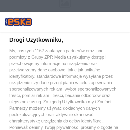
Drogi Użytkowniku,
My, naszych 1162 zaufanych partnerów oraz inne
Żaden utwór zamieszczony w serwisie nie może być powielany i
podmioty z Grupy ZPR Media uzyskujemy dostęp i
rozpowszechniany lub dalej rozpowszechniany w jakikolwiek sposób (w
tym także elektroniczny lub mechaniczny) na jakimkolwiek polu
przechowujemy informacje na urządzeniu oraz
eksploatacji w jakiejkolwiek formie, włącznie z umieszczaniem w Internecie
przetwarzamy dane osobowe, takie jak unikalne
bez pisemnej zgody właściciela praw. Jakiekolwiek użycie lub
wykorzystanie utworów w całości lub w części z naruszeniem prawa, tzn.
identyfikatory, standardowe informacje wysyłane przez
bez właściwej zgody, jest zabronione pod groźbą kary i może być ścigane
urządzenie czy dane przeglądania w celu zapewniania
prawnie.
spersonalizowanych reklam, wybór spersonalizowanych
treści, pomiar reklam i treści, badanie odbiorców oraz
ulepszanie usług. Za zgodą Użytkownika my i Zaufani
Partnerzy możemy używać dokładnych danych
geolokalizacyjnych oraz aktywnie skanować
charakterystykę urządzenia do celów identyfikacji.
O nas
Ponieważ cenimy Twoją prywatność, prosimy o zgodę na