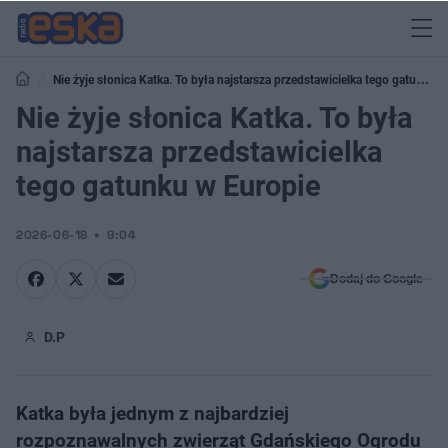
Nie żyje słonica Katka. To była najstarsza przedstawicielka tego gatunku
w Europie
Nie żyje słonica Katka. To była
najstarsza przedstawicielka
tego gatunku w Europie
2026-06-18
9:04
Dodaj do Google
D.P
Katka była jednym z najbardziej
rozpoznawalnych zwierząt Gdańskiego Ogrodu