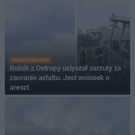
ich losach zdecyduje sąd
rodzinny
ZNISZCZENIE DROGI
Rolnik z Ostropy usłyszał zarzuty za
zaoranie asfaltu. Jest wniosek o
areszt