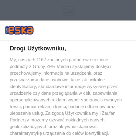
Drogi Użytkowniku,
My, naszych 1162 zaufanych partnerów oraz inne
Żaden utwór zamieszczony w serwisie nie może być powielany i
podmioty z Grupy ZPR Media uzyskujemy dostęp i
rozpowszechniany lub dalej rozpowszechniany w jakikolwiek sposób (w
tym także elektroniczny lub mechaniczny) na jakimkolwiek polu
przechowujemy informacje na urządzeniu oraz
eksploatacji w jakiejkolwiek formie, włącznie z umieszczaniem w
przetwarzamy dane osobowe, takie jak unikalne
Internecie bez pisemnej zgody właściciela praw. Jakiekolwiek użycie lub
identyfikatory, standardowe informacje wysyłane przez
wykorzystanie utworów w całości lub w części z naruszeniem prawa,
tzn. bez właściwej zgody, jest zabronione pod groźbą kary i może być
urządzenie czy dane przeglądania w celu zapewniania
ścigane prawnie.
spersonalizowanych reklam, wybór spersonalizowanych
treści, pomiar reklam i treści, badanie odbiorców oraz
ulepszanie usług. Za zgodą Użytkownika my i Zaufani
Partnerzy możemy używać dokładnych danych
geolokalizacyjnych oraz aktywnie skanować
charakterystykę urządzenia do celów identyfikacji.