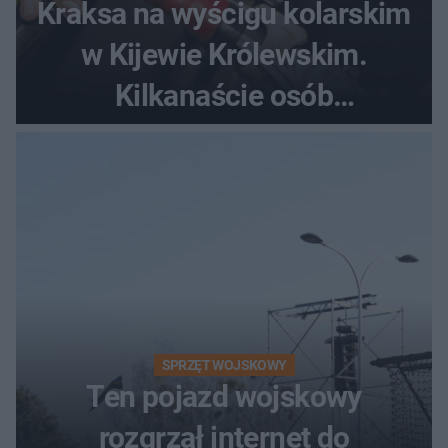
Kraksa na wyścigu kolarskim
w Kijewie Królewskim.
Kilkanaście osób
poszkodowanych, lądował
śmigłowiec LPR
SPRZĘT WOJSKOWY
Ten pojazd wojskowy
rozgrzał internet do