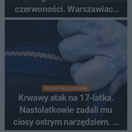
czerwoności. Warszawiacy
pytali, czy to Mad Max!
DRAMAT W GOLENIOWIE
Krwawy atak na 17-latka.
Nastolatkowie zadali mu
ciosy ostrym narzędziem. O