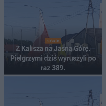
KOŚCIÓŁ
Z Kalisza na Jasną Górę.
Pielgrzymi dziś wyruszyli po
raz 389.