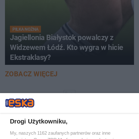
PIŁKA NOŻNA
Jagiellonia Białystok powalczy z
Widzewem Łódź. Kto wygra w hicie
Ekstraklasy?
ZOBACZ WIĘCEJ
Drogi Użytkowniku,
My, naszych 1162 zaufanych partnerów oraz inne