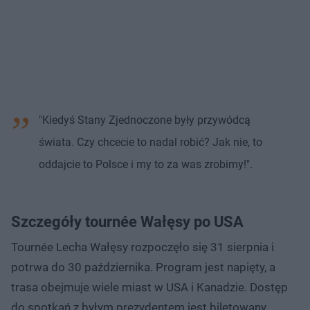
"Kiedyś Stany Zjednoczone były przywódcą
świata. Czy chcecie to nadal robić? Jak nie, to
oddajcie to Polsce i my to za was zrobimy!".
Szczegóły tournée Wałęsy po USA
Tournée Lecha Wałęsy rozpoczęło się 31 sierpnia i
potrwa do 30 października. Program jest napięty, a
trasa obejmuje wiele miast w USA i Kanadzie. Dostęp
do spotkań z byłym prezydentem jest biletowany.