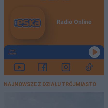
Radio Online
TERAZ
GRAMY
NAJNOWSZE Z DZIAŁU TRÓJMIASTO