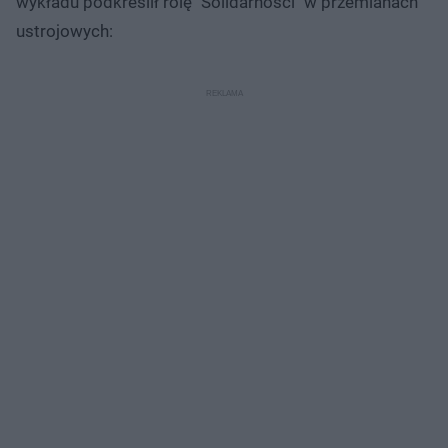
wykładu podkreślił rolę "Solidarności" w przemianach
ustrojowych: