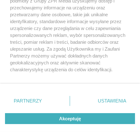
podmioty z Grupy ZPR Media uzyskujemy dostęp i
przechowujemy informacje na urządzeniu oraz
przetwarzamy dane osobowe, takie jak unikalne
identyfikatory, standardowe informacje wysyłane przez
urządzenie czy dane przeglądania w celu zapewniania
spersonalizowanych reklam, wybór spersonalizowanych
treści, pomiar reklam i treści, badanie odbiorców oraz
ulepszanie usług. Za zgodą Użytkownika my i Zaufani
Partnerzy możemy używać dokładnych danych
geolokalizacyjnych oraz aktywnie skanować
charakterystykę urządzenia do celów identyfikacji.
Ponieważ cenimy Twoją prywatność, prosimy o zgodę na
korzystanie z tych technologii poprzez kliknięcie
„Akceptuję”. Zgoda jest dobrowolna i zawsze możesz ją
zmienić/wycofać klikając przycisk ustawień prywatności
PARTNERZY
USTAWIENIA
znajdujący się w lewym dolnym rogu strony
. Niektóre
rodzaje przetwarzania danych nie wymagają zgody
Żaden utwór zamieszczony w serwisie nie może być powielany i
Akceptuję
użytkownika, ale masz prawo sprzeciwić się takiemu
rozpowszechniany lub dalej rozpowszechniany w jakikolwiek sposób (w
przetwarzaniu. Preferencje będą miały zastosowanie tylko
tym także elektroniczny lub mechaniczny) na jakimkolwiek polu
eksploatacji w jakiejkolwiek formie, włącznie z umieszczaniem w
na tej witrynie.
Internecie bez pisemnej zgody właściciela praw. Jakiekolwiek użycie lub