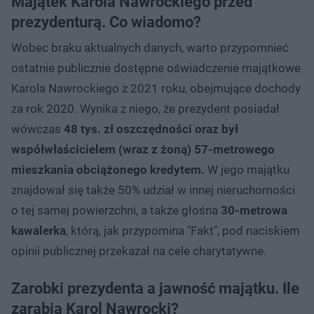
Majątek Karola Nawrockiego przed
prezydenturą. Co wiadomo?
Wobec braku aktualnych danych, warto przypomnieć
ostatnie publicznie dostępne oświadczenie majątkowe
Karola Nawrockiego z 2021 roku, obejmujące dochody
za rok 2020. Wynika z niego, że prezydent posiadał
wówczas
48 tys. zł oszczędności oraz był
współwłaścicielem (wraz z żoną) 57-metrowego
mieszkania obciążonego kredytem.
W jego majątku
znajdował się także 50% udział w innej nieruchomości
o tej samej powierzchni, a także głośna
30-metrowa
kawalerka
, którą, jak przypomina "Fakt", pod naciskiem
opinii publicznej przekazał na cele charytatywne.
Zarobki prezydenta a jawność majątku. Ile
zarabia Karol Nawrocki?