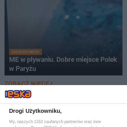
SKOKI DO WODY
ME w pływaniu. Dobre miejsce Polek
w Paryżu
ZOBACZ WIĘCEJ
Drogi Użytkowniku,
My, naszych 1162 zaufanych partnerów oraz inne