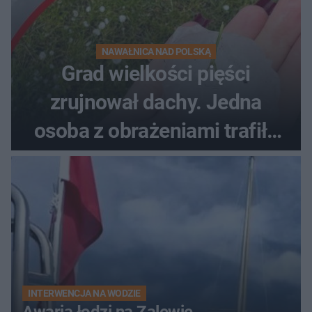
NAWAŁNICA NAD POLSKĄ
Grad wielkości pięści
zrujnował dachy. Jedna
osoba z obrażeniami trafiła
do szpitala
INTERWENCJA NA WODZIE