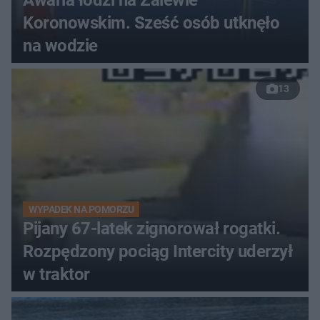
Awaria łodzi na Zalewie
Koronowskim. Sześć osób utknęło
na wodzie
13
WYPADEK NA POMORZU
Pijany 67-latek zignorował rogatki.
Rozpędzony pociąg Intercity uderzył
w traktor