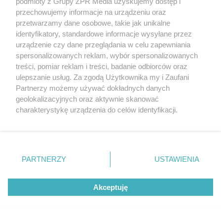
podmioty z Grupy ZPR Media uzyskujemy dostęp i
przechowujemy informacje na urządzeniu oraz
przetwarzamy dane osobowe, takie jak unikalne
identyfikatory, standardowe informacje wysyłane przez
urządzenie czy dane przeglądania w celu zapewniania
spersonalizowanych reklam, wybór spersonalizowanych
treści, pomiar reklam i treści, badanie odbiorców oraz
ulepszanie usług. Za zgodą Użytkownika my i Zaufani
Partnerzy możemy używać dokładnych danych
geolokalizacyjnych oraz aktywnie skanować
charakterystykę urządzenia do celów identyfikacji.
Ponieważ cenimy Twoją prywatność, prosimy o zgodę na
korzystanie z tych technologii poprzez kliknięcie
„Akceptuję”. Zgoda jest dobrowolna i zawsze możesz ją
zmienić/wycofać klikając przycisk ustawień prywatności
PARTNERZY
USTAWIENIA
znajdujący się w lewym dolnym rogu strony
. Niektóre
rodzaje przetwarzania danych nie wymagają zgody
Akceptuję
użytkownika, ale masz prawo sprzeciwić się takiemu
przetwarzaniu. Preferencje będą miały zastosowanie tylko
na tej witrynie.
Żaden utwór zamieszczony w serwisie nie może być powielany i
rozpowszechniany lub dalej rozpowszechniany w jakikolwiek sposób (w