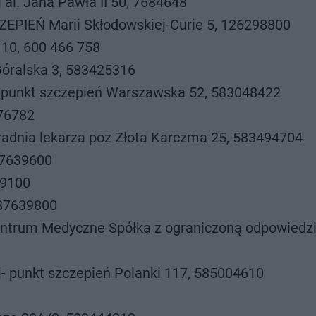
al. Jana Pawła II 50, 7684648
PIEŃ Marii Skłodowskiej-Curie 5, 126298800
10, 600 466 758
Góralska 3, 583425316
-punkt szczepień Warszawska 52, 583048422
776782
adnia lekarza poz Złota Karczma 25, 583494704
87639600
39100
587639800
Centrum Medyczne Spółka z ograniczoną odpowiedzi
- punkt szczepień Polanki 117, 585004610