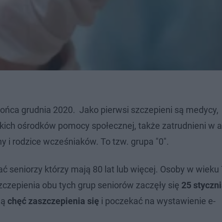
ońca grudnia 2020. Jako pierwsi szczepieni są medycy,
ich ośrodków pomocy społecznej, także zatrudnieni w a
i rodzice wcześniaków. To tzw. grupa "0".
ć seniorzy którzy mają 80 lat lub więcej. Osoby w wieku 
zczepienia obu tych grup seniorów zaczęły się
25 styczni
ją
chęć zaszczepienia się
i poczekać na wystawienie e-