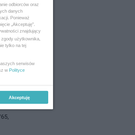
anie odbiorców oraz
nych danych
kacji. Ponieważ
ięcie „Akceptuję”.
ywatności znajdujący
ą zgody użytkownika,
 tylko na tej
 naszych serwisów
esz w
Polityce
Akceptuję
/65,