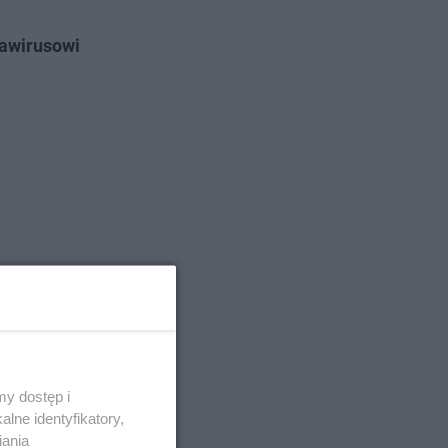
nawirusowi
y dostęp i
lne identyfikatory,
iania