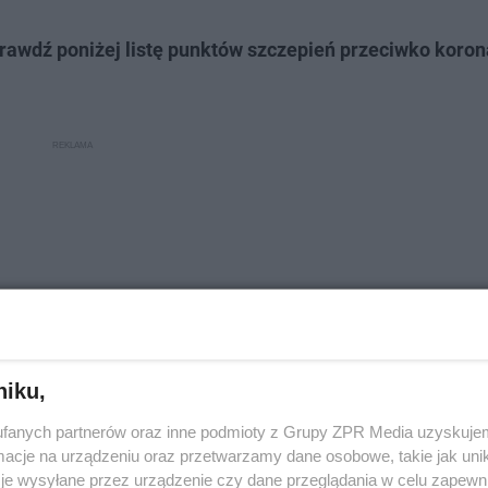
awdź poniżej listę punktów szczepień przeciwko koro
niku,
fanych partnerów oraz inne podmioty z Grupy ZPR Media uzyskujem
cje na urządzeniu oraz przetwarzamy dane osobowe, takie jak unika
je wysyłane przez urządzenie czy dane przeglądania w celu zapewn