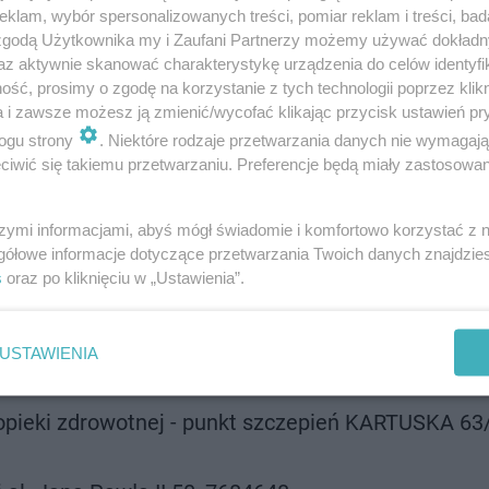
tek prac nad szczepionką miał miejsce 10
klam, wybór spersonalizowanych treści, pomiar reklam i treści, bad
 zgodą Użytkownika my i Zaufani Partnerzy możemy używać dokład
az aktywnie skanować charakterystykę urządzenia do celów identyfi
ść, prosimy o zgodę na korzystanie z tych technologii poprzez klikn
a i zawsze możesz ją zmienić/wycofać klikając przycisk ustawień pr
 Gdańsku
ogu strony
. Niektóre rodzaje przetwarzania danych nie wymagaj
iwić się takiemu przetwarzaniu. Preferencje będą miały zastosowanie
 583442901
szymi informacjami, abyś mógł świadomie i komfortowo korzystać z
Aksamitna 1, tel. 587704444
gółowe informacje dotyczące przetwarzania Twoich danych znajdzi
s
oraz po kliknięciu w „Ustawienia”.
ICZONĄ ODPOWIEDZIALNOŚCIĄ Cedrowa 29/U7,
USTAWIENIA
025
opieki zdrowotnej - punkt szczepień KARTUSKA 63