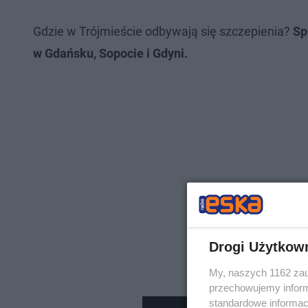
Gdzie w Trójmieście odbywają się szczepienia?
Spr
w Gdańsku, Sopocie i Gdyni.
Drogi Użytkow
My, naszych 1162 zau
przechowujemy informa
standardowe informac