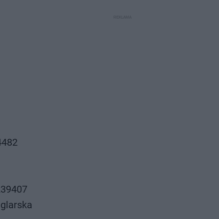
4482
239407
glarska