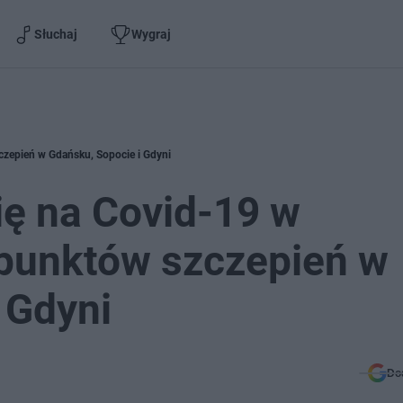
Słuchaj
Wygraj
zczepień w Gdańsku, Sopocie i Gdyni
ię na Covid-19 w
 punktów szczepień w
 Gdyni
Do