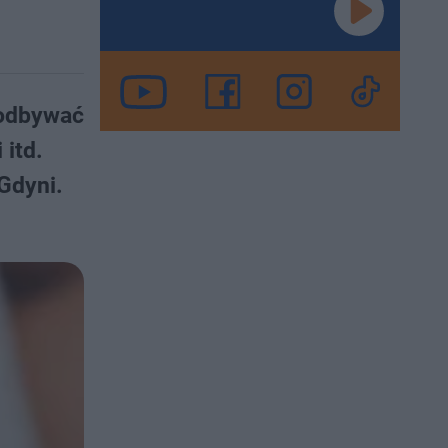
 odbywać
 itd.
Gdyni.