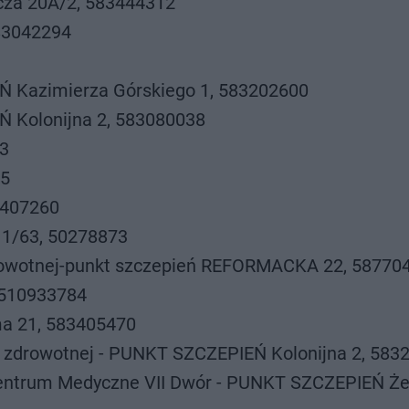
cza 20A/2, 583444312
83042294
Ń Kazimierza Górskiego 1, 583202600
Ń Kolonijna 2, 583080038
3
95
3407260
 1/63, 50278873
drowotnej-punkt szczepień REFORMACKA 22, 58770
 510933784
a 21, 583405470
ki zdrowotnej - PUNKT SZCZEPIEŃ Kolonijna 2, 583
Centrum Medyczne VII Dwór - PUNKT SZCZEPIEŃ Że