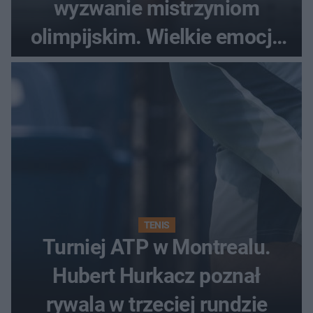
wyzwanie mistrzyniom
olimpijskim. Wielkie emocje
podczas Silesia Memoriału
Kamili Skolimowskiej
TENIS
Turniej ATP w Montrealu.
Hubert Hurkacz poznał
rywala w trzeciej rundzie