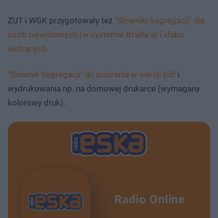
ZUT i WGK przygotowały też
"Słowniki Segregacji" dla
osób niewidomych (w systemie Braille'a) i słabo
widzących.
"Słownik Segregacji" do pobrania w wersji pdf
i
wydrukowania np. na domowej drukarce (wymagany
kolorowy druk).
Radio Online