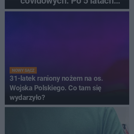
covidowych. Po 5 latach
prokurator zamyka sprawę
NOWY SĄCZ
31-latek raniony nożem na os.
Wojska Polskiego. Co tam się
wydarzyło?