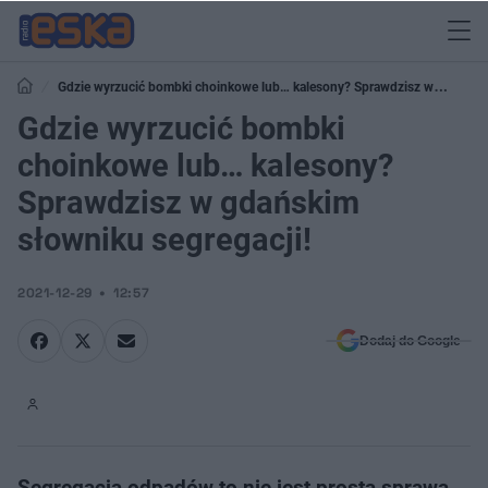
Gdzie wyrzucić bombki choinkowe lub… kalesony? Sprawdzisz w
gdańskim słowniku segregacji!
Gdzie wyrzucić bombki
choinkowe lub… kalesony?
Sprawdzisz w gdańskim
słowniku segregacji!
2021-12-29
12:57
Dodaj do Google
Segregacja odpadów to nie jest prosta sprawa.