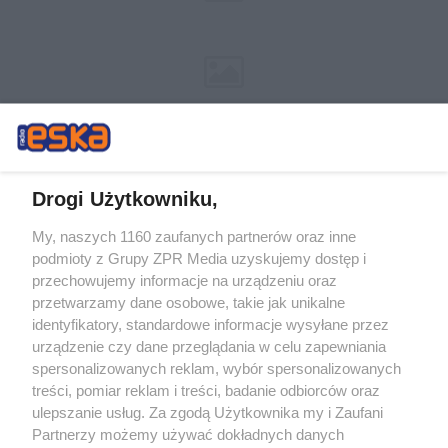
Drogi Użytkowniku,
My, naszych 1160 zaufanych partnerów oraz inne
Żaden utwór zamieszczony w serwisie nie może być powielany i
podmioty z Grupy ZPR Media uzyskujemy dostęp i
rozpowszechniany lub dalej rozpowszechniany w jakikolwiek sposób (w
tym także elektroniczny lub mechaniczny) na jakimkolwiek polu
przechowujemy informacje na urządzeniu oraz
eksploatacji w jakiejkolwiek formie, włącznie z umieszczaniem w Internecie
przetwarzamy dane osobowe, takie jak unikalne
bez pisemnej zgody właściciela praw. Jakiekolwiek użycie lub
wykorzystanie utworów w całości lub w części z naruszeniem prawa, tzn.
identyfikatory, standardowe informacje wysyłane przez
bez właściwej zgody, jest zabronione pod groźbą kary i może być ścigane
urządzenie czy dane przeglądania w celu zapewniania
prawnie.
spersonalizowanych reklam, wybór spersonalizowanych
treści, pomiar reklam i treści, badanie odbiorców oraz
ulepszanie usług. Za zgodą Użytkownika my i Zaufani
Partnerzy możemy używać dokładnych danych