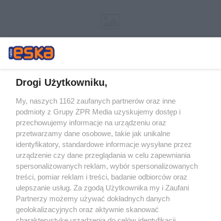
Drogi Użytkowniku,
My, naszych 1162 zaufanych partnerów oraz inne
Żaden utwór zamieszczony w serwisie nie może być powielany i
podmioty z Grupy ZPR Media uzyskujemy dostęp i
rozpowszechniany lub dalej rozpowszechniany w jakikolwiek sposób (w
tym także elektroniczny lub mechaniczny) na jakimkolwiek polu
przechowujemy informacje na urządzeniu oraz
eksploatacji w jakiejkolwiek formie, włącznie z umieszczaniem w
przetwarzamy dane osobowe, takie jak unikalne
Internecie bez pisemnej zgody właściciela praw. Jakiekolwiek użycie lub
identyfikatory, standardowe informacje wysyłane przez
wykorzystanie utworów w całości lub w części z naruszeniem prawa,
tzn. bez właściwej zgody, jest zabronione pod groźbą kary i może być
urządzenie czy dane przeglądania w celu zapewniania
ścigane prawnie.
spersonalizowanych reklam, wybór spersonalizowanych
treści, pomiar reklam i treści, badanie odbiorców oraz
ulepszanie usług. Za zgodą Użytkownika my i Zaufani
Partnerzy możemy używać dokładnych danych
geolokalizacyjnych oraz aktywnie skanować
charakterystykę urządzenia do celów identyfikacji.