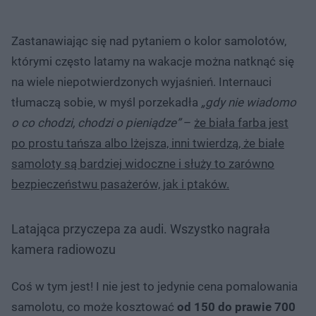
Zastanawiając się nad pytaniem o kolor samolotów,
którymi często latamy na wakacje można natknąć się
na wiele niepotwierdzonych wyjaśnień. Internauci
tłumaczą sobie, w myśl porzekadła
„gdy nie wiadomo
o co chodzi, chodzi o pieniądze”
–
że biała farba jest
po prostu tańsza albo lżejsza, inni twierdzą, że białe
samoloty są bardziej widoczne i służy to zarówno
bezpieczeństwu pasażerów, jak i ptaków.
Latająca przyczepa za audi. Wszystko nagrała
kamera radiowozu
Coś w tym jest! I nie jest to jedynie cena pomalowania
samolotu, co może kosztować
od 150 do prawie 700