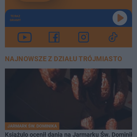
TERAZ
GRAMY
NAJNOWSZE Z DZIAŁU TRÓJMIASTO
JARMARK ŚW. DOMINIKA
Książulo ocenił dania na Jarmarku Św. Dominika 