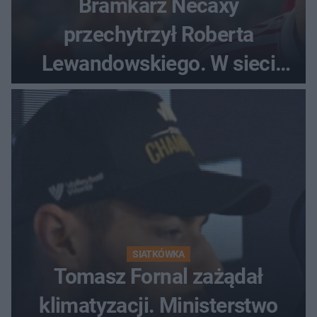
Bramkarz Necaxy
przechytrzył Roberta
Lewandowskiego. W sieci
krąży wideo z tego pojedynku
SIATKÓWKA
Tomasz Fornal zażądał
klimatyzacji. Ministerstwo