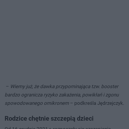
–
Wiemy już, że dawka przypominająca tzw. booster
bardzo ogranicza ryzyko zakażenia, powikłań i zgonu
spowodowanego omikronem
– podkreśla Jędrzejczyk.
Rodzice chętnie szczepią dzieci
Od 16 grudnia 2021 r. rozpoczęły się szczepienia