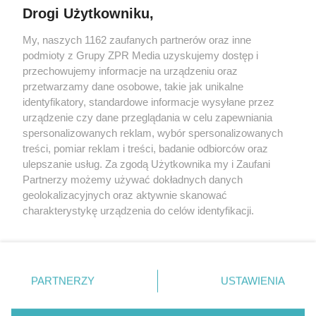
Drogi Użytkowniku,
My, naszych 1162 zaufanych partnerów oraz inne
Żaden utwór zamieszczony w serwisie nie może być powielany i
podmioty z Grupy ZPR Media uzyskujemy dostęp i
rozpowszechniany lub dalej rozpowszechniany w jakikolwiek sposób (w
tym także elektroniczny lub mechaniczny) na jakimkolwiek polu
przechowujemy informacje na urządzeniu oraz
eksploatacji w jakiejkolwiek formie, włącznie z umieszczaniem w
przetwarzamy dane osobowe, takie jak unikalne
Internecie bez pisemnej zgody właściciela praw. Jakiekolwiek użycie lub
identyfikatory, standardowe informacje wysyłane przez
wykorzystanie utworów w całości lub w części z naruszeniem prawa,
tzn. bez właściwej zgody, jest zabronione pod groźbą kary i może być
urządzenie czy dane przeglądania w celu zapewniania
ścigane prawnie.
spersonalizowanych reklam, wybór spersonalizowanych
treści, pomiar reklam i treści, badanie odbiorców oraz
ulepszanie usług. Za zgodą Użytkownika my i Zaufani
Partnerzy możemy używać dokładnych danych
geolokalizacyjnych oraz aktywnie skanować
charakterystykę urządzenia do celów identyfikacji.
Ponieważ cenimy Twoją prywatność, prosimy o zgodę na
O nas
korzystanie z tych technologii poprzez kliknięcie
Informacje prawne
„Akceptuję”. Zgoda jest dobrowolna i zawsze możesz ją
zmienić/wycofać klikając przycisk ustawień prywatności
PARTNERZY
USTAWIENIA
Nasze serwisy
znajdujący się w lewym dolnym rogu strony
. Niektóre
rodzaje przetwarzania danych nie wymagają zgody
© 2026 Grupa ZPR Media