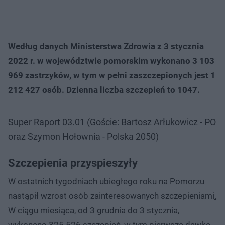
Według danych Ministerstwa Zdrowia z 3 stycznia
2022 r. w województwie pomorskim wykonano 3 103
969 zastrzyków, w tym w pełni zaszczepionych jest 1
212 427 osób. Dzienna liczba szczepień to 1047.
Super Raport 03.01 (Goście: Bartosz Arłukowicz - PO
oraz Szymon Hołownia - Polska 2050)
Szczepienia przyspieszyły
W ostatnich tygodniach ubiegłego roku na Pomorzu
nastąpił wzrost osób zainteresowanych szczepieniami
.
W ciągu miesiąca, od 3 grudnia do 3 stycznia,
wykonano 325 526 szczepień, w tym pierwszą dawkę