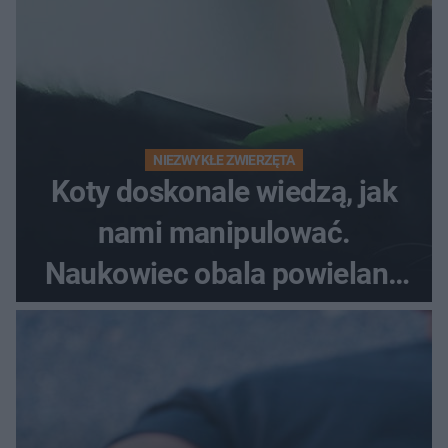
NIEZWYKŁE ZWIERZĘTA
Koty doskonale wiedzą, jak
nami manipulować.
Naukowiec obala powielane
od lat mity na ich temat