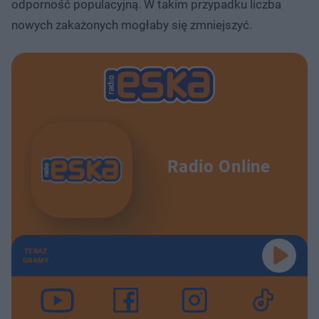
odporność populacyjną. W takim przypadku liczba
nowych zakażonych mogłaby się zmniejszyć.
Radio Online
TERAZ
GRAMY