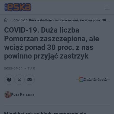
COVID-19. Duża liczba Pomorzan zaszczepiona, ale wciąż ponad 30
proc. z nas powinno przyjąć zastrzyk
COVID-19. Duża liczba
Pomorzan zaszczepiona, ale
wciąż ponad 30 proc. z nas
powinno przyjąć zastrzyk
2022-01-04
7:40
Dodaj do Google
Róża Karsznia
Minął już rok od kiedy rozpoczęły się