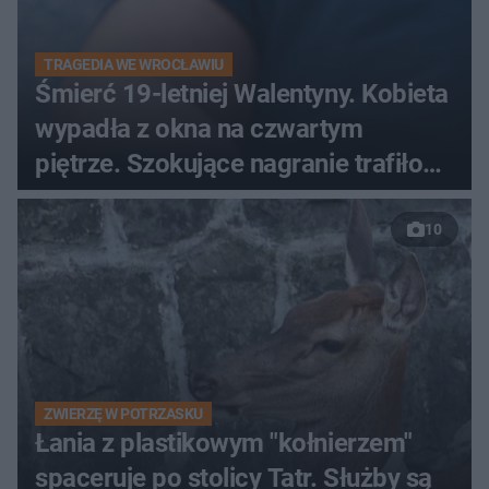
TRAGEDIA WE WROCŁAWIU
Śmierć 19-letniej Walentyny. Kobieta
wypadła z okna na czwartym
piętrze. Szokujące nagranie trafiło
do sieci
10
ZWIERZĘ W POTRZASKU
Łania z plastikowym "kołnierzem"
spaceruje po stolicy Tatr. Służby są