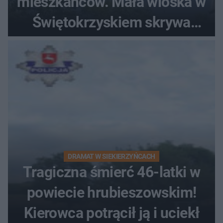
mieszkańców. Mała wioska w
Świętokrzyskiem skrywa
zabytki, bywał tu nawet król
DRAMAT W SIEKIERZYŃCACH
Tragiczna śmierć 46-latki w
powiecie hrubieszowskim!
Kierowca potrącił ją i uciekł