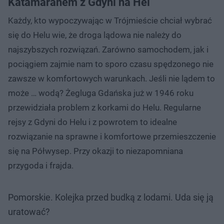
Katamaranem z Gdyni na Hel
Każdy, kto wypoczywając w Trójmieście chciał wybrać
się do Helu wie, że droga lądowa nie należy do
najszybszych rozwiązań. Zarówno samochodem, jak i
pociągiem zajmie nam to sporo czasu spędzonego nie
zawsze w komfortowych warunkach. Jeśli nie lądem to
może … wodą? Żegluga Gdańska już w 1946 roku
przewidziała problem z korkami do Helu. Regularne
rejsy z Gdyni do Helu i z powrotem to idealne
rozwiązanie na sprawne i komfortowe przemieszczenie
się na Półwysep. Przy okazji to niezapomniana
przygoda i frajda.
Pomorskie. Kolejka przed budką z lodami. Uda się ją
uratować?