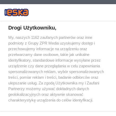
Drogi Użytkowniku,
My, naszych 1162 zaufanych partnerów oraz inne
Żaden utwór zamieszczony w serwisie nie może być powielany i
podmioty z Grupy ZPR Media uzyskujemy dostęp i
rozpowszechniany lub dalej rozpowszechniany w jakikolwiek sposób (w
przechowujemy informacje na urządzeniu oraz
tym także elektroniczny lub mechaniczny) na jakimkolwiek polu
eksploatacji w jakiejkolwiek formie, włącznie z umieszczaniem w
przetwarzamy dane osobowe, takie jak unikalne
Internecie bez pisemnej zgody właściciela praw. Jakiekolwiek użycie lub
identyfikatory, standardowe informacje wysyłane przez
wykorzystanie utworów w całości lub w części z naruszeniem prawa,
tzn. bez właściwej zgody, jest zabronione pod groźbą kary i może być
urządzenie czy dane przeglądania w celu zapewniania
ścigane prawnie.
spersonalizowanych reklam, wybór spersonalizowanych
treści, pomiar reklam i treści, badanie odbiorców oraz
ulepszanie usług. Za zgodą Użytkownika my i Zaufani
Partnerzy możemy używać dokładnych danych
geolokalizacyjnych oraz aktywnie skanować
charakterystykę urządzenia do celów identyfikacji.
Ponieważ cenimy Twoją prywatność, prosimy o zgodę na
O nas
korzystanie z tych technologii poprzez kliknięcie