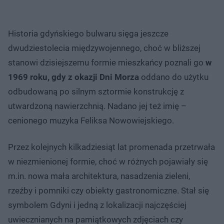
Historia gdyńskiego bulwaru sięga jeszcze
dwudziestolecia międzywojennego, choć w bliższej
stanowi dzisiejszemu formie mieszkańcy poznali go
w
1969 roku, gdy z okazji Dni Morza
oddano do użytku
odbudowaną po silnym sztormie konstrukcję z
utwardzoną nawierzchnią. Nadano jej też imię –
cenionego muzyka Feliksa Nowowiejskiego.
Przez kolejnych kilkadziesiąt lat promenada przetrwała
w niezmienionej formie, choć w różnych pojawiały się
m.in. nowa mała architektura, nasadzenia zieleni,
rzeźby i pomniki czy obiekty gastronomiczne. Stał się
symbolem Gdyni i jedną z lokalizacji najczęściej
uwiecznianych na pamiątkowych zdjęciach czy