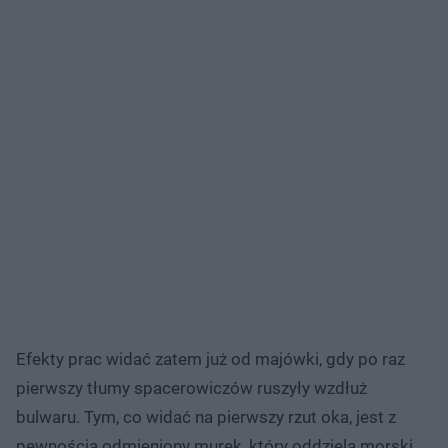
Efekty prac widać zatem już od majówki, gdy po raz
pierwszy tłumy spacerowiczów ruszyły wzdłuż
bulwaru. Tym, co widać na pierwszy rzut oka, jest z
pewnością odmieniony murek, który oddziela morski