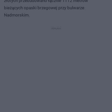
złotych przebudowano łącznie 1112 metrów
bieżących opaski brzegowej przy bulwarze
Nadmorskim.