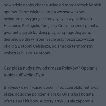
odwiedzić osoby chcące uciec od morderczych letnich
upałów. Coraz większa grupa wczasowiczów
świadomie rezygnuje z tradycyjnych wyjazdów do
Hiszpanii, Portugalii, Turcji czy Grecji na rzecz państw
gwarantujących bardziej przyjazną, łagodną aurę.
Sierpniowe dni w Trójmieście przynoszą zazwyczaj
około 22 stopni Celsjusza, po zmroku termometry
wskazują blisko 14 stopni.
Czy plaża nudystów odstrasza Polaków? Opalanie
topless #EwelinaPyta
Brytyjscy dziennkarze docenili też czterokilometrową
plażę, dogodne położenie blisko Gdańska i bogatą
ofertę spa i klubów. Autorzy artykułu nie zapomnieli