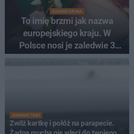
RZADKIE IMIONA
To imię brzmi jak nazwa
europejskiego kraju. W
Polsce nosi je zaledwie 3
kobiety
DOMOWE TRIKI
Zwilż kartkę i połóż na parapecie.
Żadna mucha nie wleci do twojego