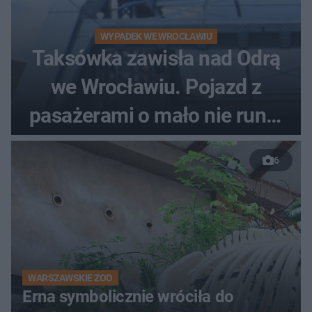
WYPADEK WE WROCŁAWIU
Taksówka zawisła nad Odrą
we Wrocławiu. Pojazd z
pasażerami o mało nie runął
do rzeki
6
WARSZAWSKIE ZOO
Erna symbolicznie wróciła do