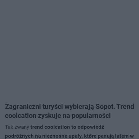
Zagraniczni turyści wybierają Sopot. Trend
coolcation zyskuje na popularności
Tak zwany
trend coolcation to odpowiedź
podróżnych na nieznośne upały, które panują latem w