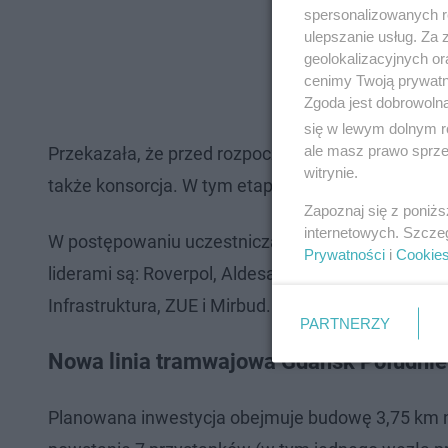
spersonalizowanych re
ulepszanie usług. Za
geolokalizacyjnych or
cenimy Twoją prywatno
Zgoda jest dobrowoln
się w lewym dolnym r
ale masz prawo sprzec
Przekazała, że przed rozpoczęciem drugiego etapu,
witrynie.
także konsorcja. W tym etapie wybrane spółki pr
Zapoznaj się z poniż
internetowych. Szcze
W postępowaniu uczestniczą firmy: Torpol, Gülerm
Prywatności
i
Cookie
liderami są: Roverpol, Aldesa, NDI, Przedsiębiorst
Infrastruktura, ZUE i Mirbud.
PARTNERZY
Nowa linia tramwajowa Gdańsk Południe
Planowana inwestycja obejmuje budowę 3,75 km now