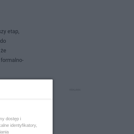
zy etap,
 do
 że
 formalno-
y dostęp i
lne identyfikatory,
iania