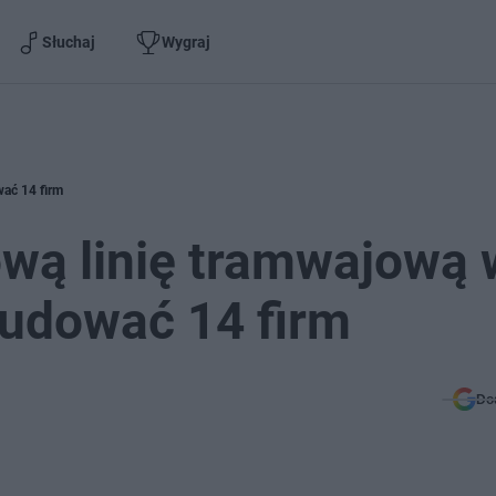
Słuchaj
Wygraj
ać 14 firm
ową linię tramwajową 
budować 14 firm
Do