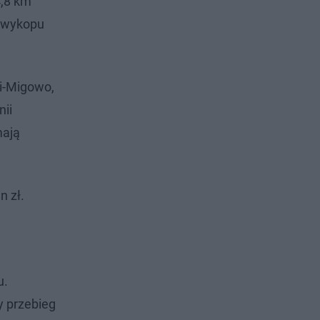
4,8 km
ą wykopu
i-Migowo,
nii
mają
n zł.
u.
y przebieg