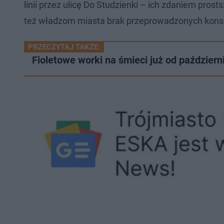
linii przez ulicę Do Studzienki – ich zdaniem pros
też władzom miasta brak przeprowadzonych konsu
PRZECZYTAJ TAKŻE:
Fioletowe worki na śmieci już od paździer