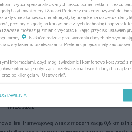
klam, wybór spersonalizowanych treści, pomiar reklam i treści, bad
 zgodą Użytkownika my i Zaufani Partnerzy możemy używać dokład
az aktywnie skanować charakterystykę urządzenia do celów identyfi
ść, prosimy o zgodę na korzystanie z tych technologii poprzez klikn
a i zawsze możesz ją zmienić/wycofać klikając przycisk ustawień pr
ogu strony
. Niektóre rodzaje przetwarzania danych nie wymagaj
iwić się takiemu przetwarzaniu. Preferencje będą miały zastosowanie
 który niebawem zostanie ogłoszony, zgłosiło się 14 fir
zedstawią szczegółowe propozycje cenowe.
szymi informacjami, abyś mógł świadomie i komfortowo korzystać z
gółowe informacje dotyczące przetwarzania Twoich danych znajdzi
ak Polska, PORR, Strabag i Budimex oraz konsorcja, któr
s
oraz po kliknięciu w „Ustawienia”.
wo Usług Technicznych Intercor, Balzola, Unibep, Polimex
USTAWIENIA
 – Wrzeszcz
ej linii tramwajowej wraz z modernizacją 0,6 km istnie