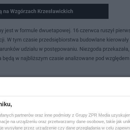
ą na Wzgórzach Krzesławickich
y jest w formule dwuetapowej. 16 czerwca ruszył pierws
tycji. W tym czasie przedsiębiorstwa budowlane kierowały
warunków udziału w postępowaniu. Niezgoda przekazała,
ia będą w najbliższym czasie analizowane pod względem
niku,
fanych partnerów oraz inne podmioty z Grupy ZPR Media uzyskujem
cje na urządzeniu oraz przetwarzamy dane osobowe, takie jak unika
je wysyłane przez urządzenie czy dane przeglądania w celu zapewn