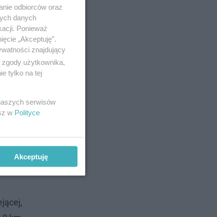
anie odbiorców oraz
nych danych
kacji. Ponieważ
ięcie „Akceptuję”.
ywatności znajdujący
ą zgody użytkownika,
 tylko na tej
m, w tym
 naszych serwisów
esz w
Polityce
ych
Akceptuję
jącej,