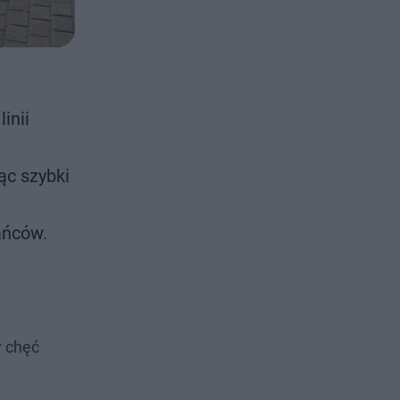
inii
ąc szybki
ańców.
y chęć