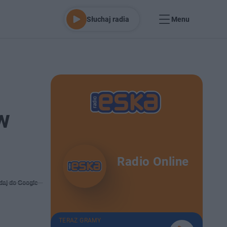
Słuchaj radia
Menu
w
Radio Online
daj do Google
TERAZ GRAMY