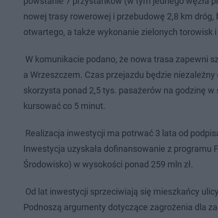
powstanie 7 przystanków (w tym jednego węzła p
nowej trasy rowerowej i przebudowę 2,8 km dróg
otwartego, a także wykonanie zielonych torowisk
W komunikacie podano, że nowa trasa zapewni szy
a Wrzeszczem. Czas przejazdu będzie niezależny od
skorzysta ponad 2,5 tys. pasażerów na godzinę w
kursować co 5 minut.
Realizacja inwestycji ma potrwać 3 lata od podpi
Inwestycja uzyskała dofinansowanie z programu FE
Środowisko) w wysokości ponad 259 mln zł.
Od lat inwestycji sprzeciwiają się mieszkańcy u
Podnoszą argumenty dotyczące zagrożenia dla zab