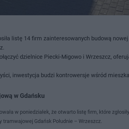
ła listę 14 firm zainteresowanych budową nowej l
z.
ołączyć dzielnice Piecki-Migowo i Wrzeszcz, oferuj
ści, inwestycja budzi kontrowersje wśród mieszk
ajową w Gdańsku
ła w poniedziałek, że otwarto listę firm, które zgłosił
sy tramwajowej Gdańsk Południe – Wrzeszcz.