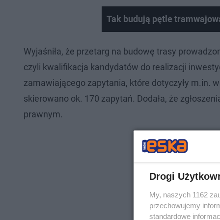
Tak budują pętle tramwajow
Wyjaśniła, że przetarg na budowę trasy prowadzon
czyli kwalifikacja kandydatów do realizacji inwes
zamawiającego zapytania, które dotyczyły m.in. 
skierowano ok. 170 zapytań. Dodała, że zgłoszen
prawnym.
Drogi Użytkow
My, naszych 1162 zau
przechowujemy informa
standardowe informac