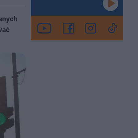
wanych
wać