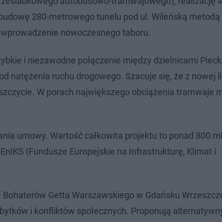
rzesiadkowego autobusowo-tramwajowego), realizację 
, budowę 280-metrowego tunelu pod ul. Wileńską metod
 i wprowadzenie nowoczesnego taboru.
bkie i niezawodne połączenie między dzielnicami Pieck
 natężenia ruchu drogowego. Szacuje się, że z nowej li
 szczycie. W porach największego obciążenia tramwaje 
sania umowy. Wartość całkowita projektu to ponad 800 ml
nIKS (Fundusze Europejskie na Infrastrukturę, Klimat i
licy Bohaterów Getta Warszawskiego w Gdańsku Wrzeszcz
ytków i konfliktów społecznych. Proponują alternatywn