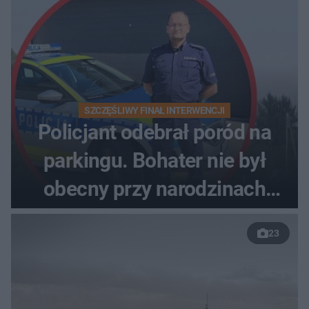
SZCZĘŚLIWY FINAŁ INTERWENCJI
Policjant odebrał poród na
parkingu. Bohater nie był
obecny przy narodzinach
własnych dzieci
23