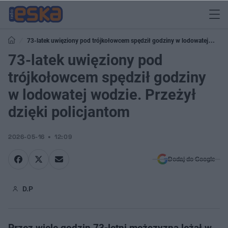
73-latek uwięziony pod trójkołowcem spędził godziny w lodowatej
wodzie. Przeżył dzięki policjantom
73-latek uwięziony pod
trójkołowcem spędził godziny
w lodowatej wodzie. Przeżył
dzięki policjantom
2026-05-16
12:09
Dodaj do Google
D.P
Przez wiele godzin 73-letni mężczyzna leżał w