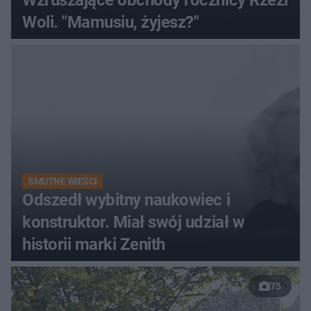
Wzruszające obchody rocznicy Rzezi
Woli. "Mamusiu, żyjesz?"
SMUTNE WIEŚCI
Odszedł wybitny naukowiec i
konstruktor. Miał swój udział w
historii marki Zenith
75