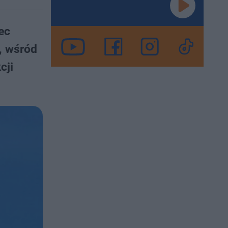
ec
, wśród
cji