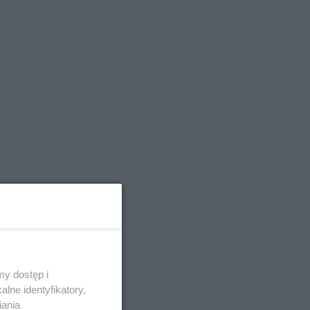
y dostęp i
lne identyfikatory,
iania