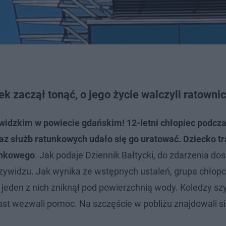
 zaczął tonąć, o jego życie walczyli ratowni
idzkim w powiecie gdańskim! 12-letni chłopiec podcza
az służb ratunkowych udało się go uratować. Dziecko tr
unkowego
. Jak podaje Dziennik Bałtycki, do zdarzenia do
Przywidzu. Jak wynika ze wstępnych ustaleń, grupa chło
eden z nich zniknął pod powierzchnią wody. Koledzy sz
miast wezwali pomoc. Na szczęście w pobliżu znajdowali s