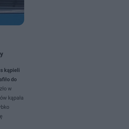
cy
s kąpieli
afiło do
szło w
pców kąpała
ybko
ię