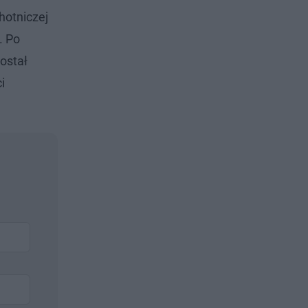
hotniczej
. Po
ostał
i