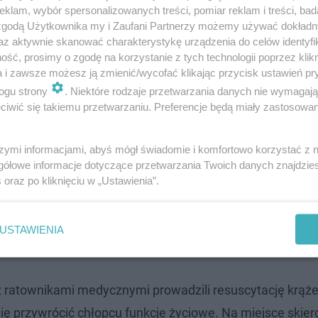
klam, wybór spersonalizowanych treści, pomiar reklam i treści, bad
 zgodą Użytkownika my i Zaufani Partnerzy możemy używać dokład
az aktywnie skanować charakterystykę urządzenia do celów identyfi
tniczej Straży Pożarnej. To właśnie oni jako jedni z pie
ść, prosimy o zgodę na korzystanie z tych technologii poprzez klikn
a i zawsze możesz ją zmienić/wycofać klikając przycisk ustawień pr
 – Chłopiec został wyciągnięty z wody przez świadków, 
ogu strony
. Niektóre rodzaje przetwarzania danych nie wymagaj
, zauważyli, że coś się dzieje na plaży i przybiegli z po
iwić się takiemu przetwarzaniu. Preferencje będą miały zastosowanie
rasowy Komendanta Powiatowego PSP w Pruszczu Gdańskim
espół Ratownictwa Medycznego. Ratownicy natychmiast r
szymi informacjami, abyś mógł świadomie i komfortowo korzystać z
zany Zespołowi Ratownictwa Medycznego, który przybył n
gółowe informacje dotyczące przetwarzania Twoich danych znajdzi
s
oraz po kliknięciu w „Ustawienia”.
iś.
nikami prowadzili resuscytację. Ich działani
USTAWIENIA
 z ratownikami medycznymi prowadzili resuscytację krąż
się przywrócić chłopcu funkcje życiowe. Na miejsce ski