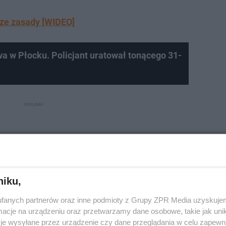
sze zasady [WIDEO]
 w Płocku. Policjant uratował tonącego 31-
niku,
fanych partnerów oraz inne podmioty z Grupy ZPR Media uzyskujem
cje na urządzeniu oraz przetwarzamy dane osobowe, takie jak unika
je wysyłane przez urządzenie czy dane przeglądania w celu zapewn