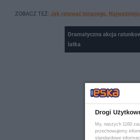
ZOBACZ TEŻ:
Jak ratować tonącego. Najważniej
Dramatyczna akcja ratunkowa
latka
Drogi Użytkow
My, naszych 1160 zau
przechowujemy informa
standardowe informac