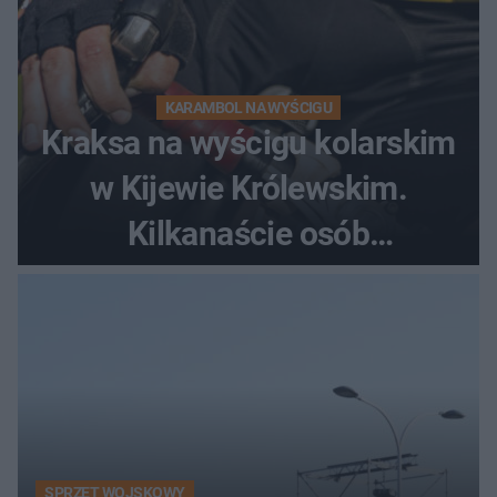
KARAMBOL NA WYŚCIGU
Kraksa na wyścigu kolarskim
w Kijewie Królewskim.
Kilkanaście osób
poszkodowanych, lądował
śmigłowiec LPR
SPRZĘT WOJSKOWY