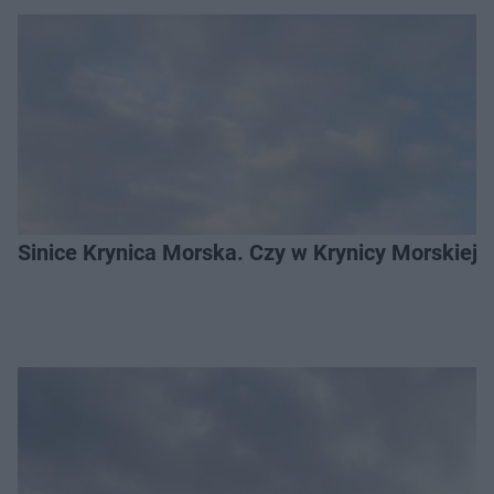
Sinice Krynica Morska. Czy w Krynicy Morskiej