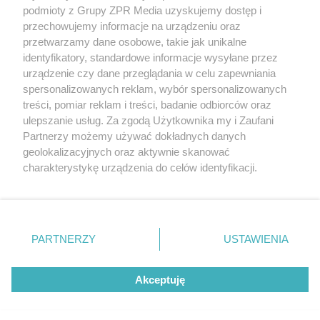
Żaden utwór zamieszczony w serwisie nie może być powielany i
podmioty z Grupy ZPR Media uzyskujemy dostęp i
rozpowszechniany lub dalej rozpowszechniany w jakikolwiek sposób (w
tym także elektroniczny lub mechaniczny) na jakimkolwiek polu
przechowujemy informacje na urządzeniu oraz
eksploatacji w jakiejkolwiek formie, włącznie z umieszczaniem w
przetwarzamy dane osobowe, takie jak unikalne
Internecie bez pisemnej zgody właściciela praw. Jakiekolwiek użycie lub
identyfikatory, standardowe informacje wysyłane przez
wykorzystanie utworów w całości lub w części z naruszeniem prawa,
tzn. bez właściwej zgody, jest zabronione pod groźbą kary i może być
urządzenie czy dane przeglądania w celu zapewniania
ścigane prawnie.
spersonalizowanych reklam, wybór spersonalizowanych
treści, pomiar reklam i treści, badanie odbiorców oraz
ulepszanie usług. Za zgodą Użytkownika my i Zaufani
Partnerzy możemy używać dokładnych danych
geolokalizacyjnych oraz aktywnie skanować
charakterystykę urządzenia do celów identyfikacji.
Ponieważ cenimy Twoją prywatność, prosimy o zgodę na
O nas
korzystanie z tych technologii poprzez kliknięcie
Informacje prawne
„Akceptuję”. Zgoda jest dobrowolna i zawsze możesz ją
zmienić/wycofać klikając przycisk ustawień prywatności
PARTNERZY
USTAWIENIA
Nasze serwisy
znajdujący się w lewym dolnym rogu strony
. Niektóre
rodzaje przetwarzania danych nie wymagają zgody
© 2026 Grupa ZPR Media
Akceptuję
użytkownika, ale masz prawo sprzeciwić się takiemu
przetwarzaniu. Preferencje będą miały zastosowanie tylko
na tej witrynie.