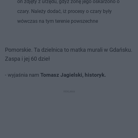
on zdjęty z urzędu, gdyż żonę jego oskarżono o
czary. Należy dodać, iż procesy o czary były
wówczas na tym terenie powszechne
Pomorskie. Ta dzielnica to matka murali w Gdańsku.
Zaspa i jej 60 dzieł
- wyjaśnia nam
Tomasz Jagielski, historyk.