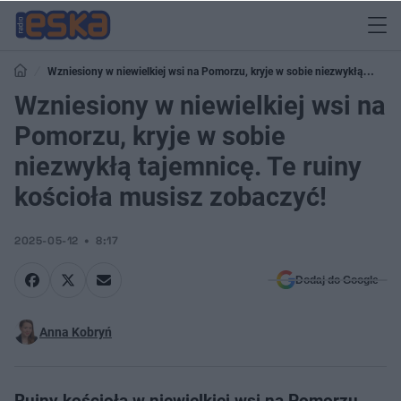
Wzniesiony w niewielkiej wsi na Pomorzu, kryje w sobie niezwykłą
tajemnicę. Te ruiny kościoła musisz zobaczyć!
Wzniesiony w niewielkiej wsi na
Pomorzu, kryje w sobie
niezwykłą tajemnicę. Te ruiny
kościoła musisz zobaczyć!
2025-05-12
8:17
Dodaj do Google
Anna Kobryń
Ruiny kościoła w niewielkiej wsi na Pomorzu