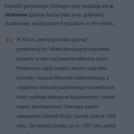
Kościół gotyckiego, którego ruiny znajdują się
w
Steblewie
(gmina Suchy Dąb, pow. gdański),
zbudowany został przez Krzyżaków w XIV wieku.
W XVI w. ziemię gdańską ogarnął
protestantyzm. Wiele istniejących kościołów
przeszło w ręce wyznawców Marcina Lutra.
Protestanci zajęli między innymi wszystkie
kościoły i kaplice dekanatu steblewskiego, z
wyjątkiem kościoła parafialnego w Giemlicach,
który podlegał biskupowi kujawskiemu i został
wierny katolicyzmowi. Pierwszy pastor
ewangelicki Gabriel Ulrich, zasiadł tutaj w 1584
roku. Jak podają źródła, już w 1597 roku został