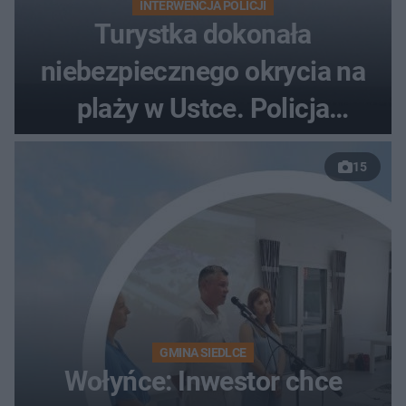
INTERWENCJA POLICJI
Turystka dokonała
niebezpiecznego okrycia na
plaży w Ustce. Policja
musiała zamknąć odcinek
15
wybrzeża
GMINA SIEDLCE
Wołyńce: Inwestor chce