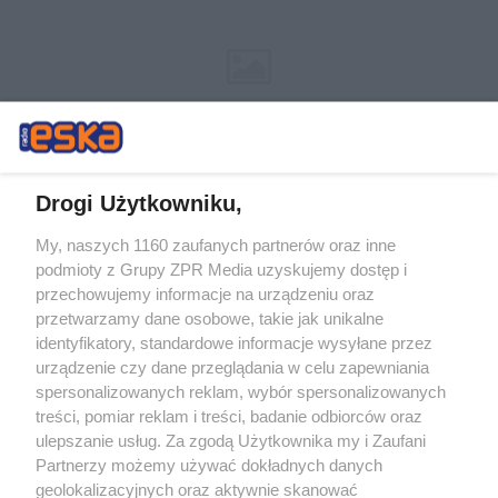
Drogi Użytkowniku,
My, naszych 1160 zaufanych partnerów oraz inne
Żaden utwór zamieszczony w serwisie nie może być powielany i
podmioty z Grupy ZPR Media uzyskujemy dostęp i
rozpowszechniany lub dalej rozpowszechniany w jakikolwiek sposób (w
przechowujemy informacje na urządzeniu oraz
tym także elektroniczny lub mechaniczny) na jakimkolwiek polu
eksploatacji w jakiejkolwiek formie, włącznie z umieszczaniem w
przetwarzamy dane osobowe, takie jak unikalne
Internecie bez pisemnej zgody właściciela praw. Jakiekolwiek użycie lub
identyfikatory, standardowe informacje wysyłane przez
wykorzystanie utworów w całości lub w części z naruszeniem prawa,
tzn. bez właściwej zgody, jest zabronione pod groźbą kary i może być
urządzenie czy dane przeglądania w celu zapewniania
ścigane prawnie.
spersonalizowanych reklam, wybór spersonalizowanych
treści, pomiar reklam i treści, badanie odbiorców oraz
ulepszanie usług. Za zgodą Użytkownika my i Zaufani
Partnerzy możemy używać dokładnych danych
geolokalizacyjnych oraz aktywnie skanować