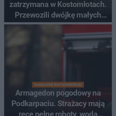
zatrzymana w Kostomłotach.
Przewozili dwójkę małych
dzieci
NAWAŁNICE NA PODKARPACIU
Armagedon pogodowy na
Podkarpaciu. Strażacy mają
ręce pełne roboty, woda