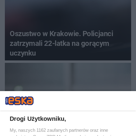
Oszustwo w Krakowie. Policjanci
zatrzymali 22-latka na gorącym
uczynku
Drogi Użytkowniku,
My, naszych 1162 zaufanych partnerów oraz inne
PŁYWANIE