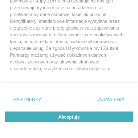
podmioty z Grupy ZPR Media uzyskujemy dostęp i
ME w pływaniu w Paryżu. Jakie
przechowujemy informacje na urządzeniu oraz
miejsce zajęła Klaudia Tarasiewicz?
przetwarzamy dane osobowe, takie jak unikalne
identyfikatory, standardowe informacje wysyłane przez
urządzenie czy dane przeglądania w celu zapewniania
ZOBACZ WIĘCEJ
spersonalizowanych reklam, wybór spersonalizowanych
treści, pomiar reklam i treści, badanie odbiorców oraz
ulepszanie usług. Za zgodą Użytkownika my i Zaufani
Partnerzy możemy używać dokładnych danych
geolokalizacyjnych oraz aktywnie skanować
charakterystykę urządzenia do celów identyfikacji.
Ponieważ cenimy Twoją prywatność, prosimy o zgodę na
korzystanie z tych technologii poprzez kliknięcie
„Akceptuję”. Zgoda jest dobrowolna i zawsze możesz ją
zmienić/wycofać klikając przycisk ustawień prywatności
PARTNERZY
USTAWIENIA
znajdujący się w lewym dolnym rogu strony
. Niektóre
rodzaje przetwarzania danych nie wymagają zgody
Akceptuję
użytkownika, ale masz prawo sprzeciwić się takiemu
przetwarzaniu. Preferencje będą miały zastosowanie tylko
na tej witrynie.