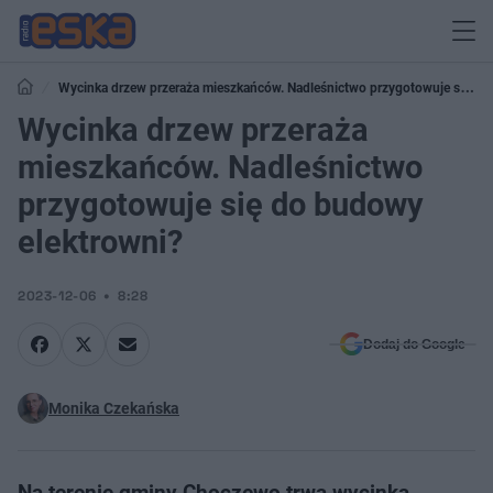
Wycinka drzew przeraża mieszkańców. Nadleśnictwo przygotowuje się do
budowy elektrowni?
Wycinka drzew przeraża
mieszkańców. Nadleśnictwo
przygotowuje się do budowy
elektrowni?
2023-12-06
8:28
Dodaj do Google
Monika Czekańska
Na terenie gminy Choczewo trwa wycinka