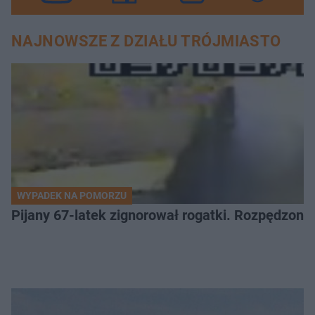
NAJNOWSZE Z DZIAŁU TRÓJMIASTO
WYPADEK NA POMORZU
Pijany 67-latek zignorował rogatki. Rozpędzony p