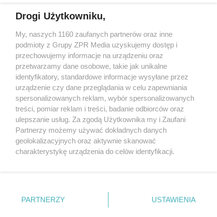
Drogi Użytkowniku,
My, naszych 1160 zaufanych partnerów oraz inne
Żaden utwór zamieszczony w serwisie nie może być powielany i
podmioty z Grupy ZPR Media uzyskujemy dostęp i
rozpowszechniany lub dalej rozpowszechniany w jakikolwiek sposób (w
przechowujemy informacje na urządzeniu oraz
tym także elektroniczny lub mechaniczny) na jakimkolwiek polu
eksploatacji w jakiejkolwiek formie, włącznie z umieszczaniem w
przetwarzamy dane osobowe, takie jak unikalne
Internecie bez pisemnej zgody właściciela praw. Jakiekolwiek użycie lub
identyfikatory, standardowe informacje wysyłane przez
wykorzystanie utworów w całości lub w części z naruszeniem prawa,
tzn. bez właściwej zgody, jest zabronione pod groźbą kary i może być
urządzenie czy dane przeglądania w celu zapewniania
ścigane prawnie.
spersonalizowanych reklam, wybór spersonalizowanych
treści, pomiar reklam i treści, badanie odbiorców oraz
ulepszanie usług. Za zgodą Użytkownika my i Zaufani
Partnerzy możemy używać dokładnych danych
geolokalizacyjnych oraz aktywnie skanować
charakterystykę urządzenia do celów identyfikacji.
Ponieważ cenimy Twoją prywatność, prosimy o zgodę na
O nas
korzystanie z tych technologii poprzez kliknięcie
Informacje prawne
„Akceptuję”. Zgoda jest dobrowolna i zawsze możesz ją
zmienić/wycofać klikając przycisk ustawień prywatności
PARTNERZY
USTAWIENIA
Nasze serwisy
znajdujący się w lewym dolnym rogu strony
. Niektóre
rodzaje przetwarzania danych nie wymagają zgody