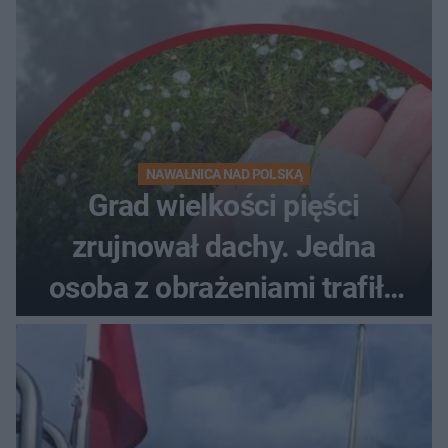
NAWAŁNICA NAD POLSKĄ
Grad wielkości pięści
zrujnował dachy. Jedna
osoba z obrażeniami trafiła
do szpitala