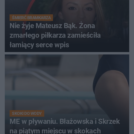
ŚMIERĆ BRAMKARZA
Nie żyje Mateusz Bąk. Żona
zmarłego piłkarza zamieściła
łamiący serce wpis
SKOKI DO WODY
ME w pływaniu. Błażowska i Skrzek
na piątym miejscu w skokach