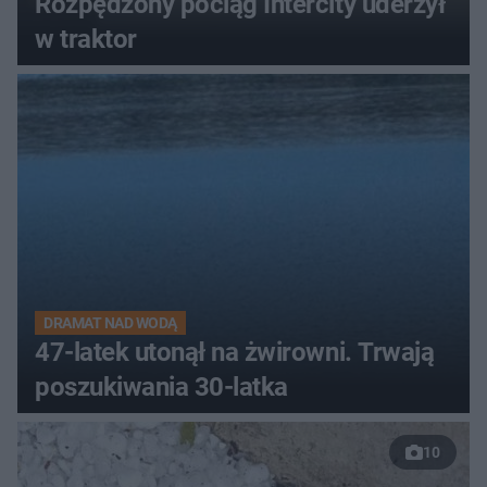
Rozpędzony pociąg Intercity uderzył
w traktor
DRAMAT NAD WODĄ
47-latek utonął na żwirowni. Trwają
poszukiwania 30-latka
10