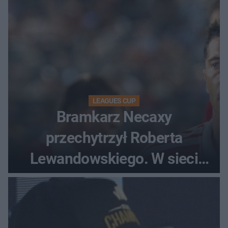
LEAGUES CUP
Bramkarz Necaxy
przechytrzył Roberta
Lewandowskiego. W sieci
krąży wideo z tego pojedynku