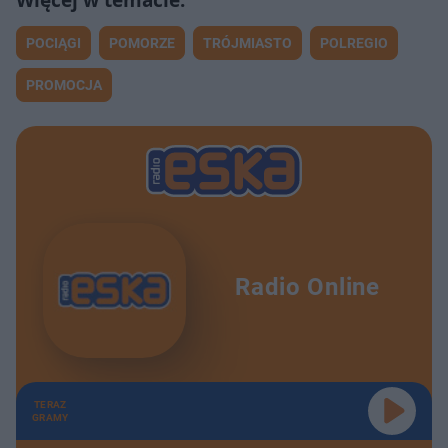
POCIĄGI
POMORZE
TRÓJMIASTO
POLREGIO
PROMOCJA
Radio Online
TERAZ
GRAMY