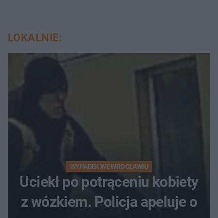
LOKALNIE:
WYPADEK WE WROCŁAWIU
Uciekł po potrąceniu kobiety
z wózkiem. Policja apeluje o