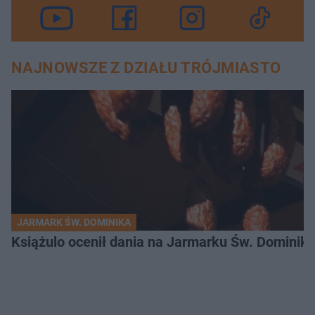
NAJNOWSZE Z DZIAŁU TRÓJMIASTO
JARMARK ŚW. DOMINIKA
Książulo ocenił dania na Jarmarku Św. Dominika 