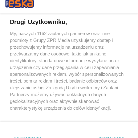
Drogi Użytkowniku,
My, naszych 1162 zaufanych partnerów oraz inne
Żaden utwór zamieszczony w serwisie nie może być powielany i
podmioty z Grupy ZPR Media uzyskujemy dostęp i
rozpowszechniany lub dalej rozpowszechniany w jakikolwiek sposób (w
przechowujemy informacje na urządzeniu oraz
tym także elektroniczny lub mechaniczny) na jakimkolwiek polu
eksploatacji w jakiejkolwiek formie, włącznie z umieszczaniem w
przetwarzamy dane osobowe, takie jak unikalne
Internecie bez pisemnej zgody właściciela praw. Jakiekolwiek użycie lub
identyfikatory, standardowe informacje wysyłane przez
wykorzystanie utworów w całości lub w części z naruszeniem prawa,
tzn. bez właściwej zgody, jest zabronione pod groźbą kary i może być
urządzenie czy dane przeglądania w celu zapewniania
ścigane prawnie.
spersonalizowanych reklam, wybór spersonalizowanych
treści, pomiar reklam i treści, badanie odbiorców oraz
ulepszanie usług. Za zgodą Użytkownika my i Zaufani
Partnerzy możemy używać dokładnych danych
geolokalizacyjnych oraz aktywnie skanować
charakterystykę urządzenia do celów identyfikacji.
Ponieważ cenimy Twoją prywatność, prosimy o zgodę na
O nas
korzystanie z tych technologii poprzez kliknięcie
Informacje prawne
„Akceptuję”. Zgoda jest dobrowolna i zawsze możesz ją
zmienić/wycofać klikając przycisk ustawień prywatności