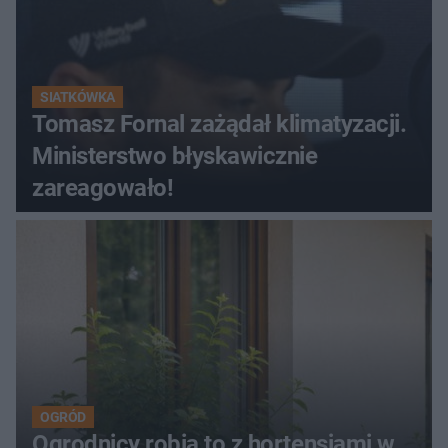
SIATKÓWKA
Tomasz Fornal zażądał klimatyzacji.
Ministerstwo błyskawicznie
zareagowało!
OGRÓD
Ogrodnicy robią to z hortensjami w