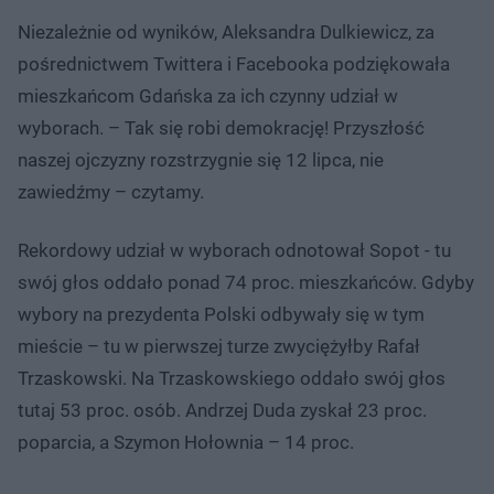
a
d
i
i
ł
:
ń
ń
y
Niezależnie od wyników, Aleksandra Dulkiewicz, za
c
8
1
1
z
7
0
0
a
pośrednictwem Twittera i Facebooka podziękowała
s
.
s
s
Â
5
d
d
mieszkańcom Gdańska za ich czynny udział w
4
o
o
%
t
p
wyborach. – Tak się robi demokrację! Przyszłość
u
r
ł
z
naszej ojczyzny rozstrzygnie się 12 lipca, nie
u
o
d
zawiedźmy – czytamy.
u
Rekordowy udział w wyborach odnotował Sopot - tu
swój głos oddało ponad 74 proc. mieszkańców. Gdyby
wybory na prezydenta Polski odbywały się w tym
mieście – tu w pierwszej turze zwyciężyłby Rafał
Trzaskowski. Na Trzaskowskiego oddało swój głos
tutaj 53 proc. osób. Andrzej Duda zyskał 23 proc.
poparcia, a Szymon Hołownia – 14 proc.