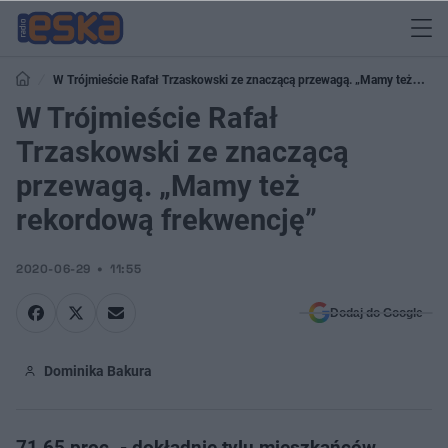
W Trójmieście Rafał Trzaskowski ze znaczącą przewagą. „Mamy też
rekordową frekwencję”
W Trójmieście Rafał
Trzaskowski ze znaczącą
przewagą. „Mamy też
rekordową frekwencję”
2020-06-29
11:55
Dodaj do Google
Dominika Bakura
71,65 proc. - dokładnie tylu mieszkańców