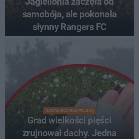
Jagiellonia zaczęła od
samobója, ale pokonała
słynny Rangers FC
NAWAŁNICA NAD POLSKĄ
Grad wielkości pięści
zrujnował dachy. Jedna