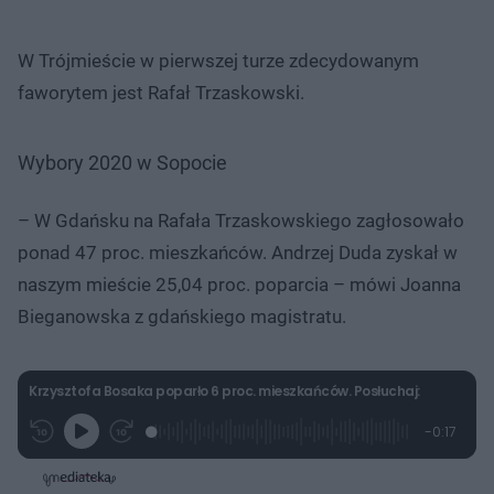
W Trójmieście w pierwszej turze zdecydowanym
faworytem jest Rafał Trzaskowski.
Wybory 2020 w Sopocie
– W Gdańsku na Rafała Trzaskowskiego zagłosowało
ponad 47 proc. mieszkańców. Andrzej Duda zyskał w
naszym mieście 25,04 proc. poparcia – mówi Joanna
Bieganowska z gdańskiego magistratu.
Krzysztofa Bosaka poparło 6 proc. mieszkańców. Posłuchaj:
L
P
P
P
-
0:17
G
o
r
r
o
z
r
a
z
z
o
a
d
e
e
s
j
t
e
w
w