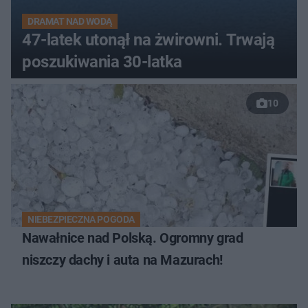
DRAMAT NAD WODĄ
47-latek utonął na żwirowni. Trwają
poszukiwania 30-latka
10
NIEBEZPIECZNA POGODA
Nawałnice nad Polską. Ogromny grad
niszczy dachy i auta na Mazurach!