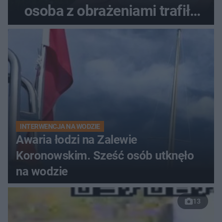
osoba z obrażeniami trafiła
do szpitala
INTERWENCJA NA WODZIE
Awaria łodzi na Zalewie
Koronowskim. Sześć osób utknęło
na wodzie
13