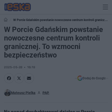
W Porcie Gdańskim powstanie nowoczesne centrum kontroli granicznej.
To wzmocni bezpieczeństwo
W Porcie Gdańskim powstanie
nowoczesne centrum kontroli
granicznej. To wzmocni
bezpieczeństwo
2025-05-28
16:19
Dodaj do Google
Mateusz Pielka
PAP.
Na ponad dwuhektarowej działce w Porcie