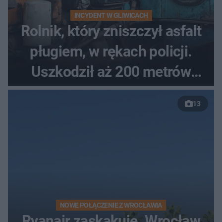
INCYDENT W GLIWICACH
Rolnik, który zniszczył asfalt
pługiem, w rękach policji.
Uszkodził aż 200 metrów
nowej drogi
13
NOWE POŁĄCZENIE Z WROCŁAWIA
Ryanair zaskakuje. Wrocław