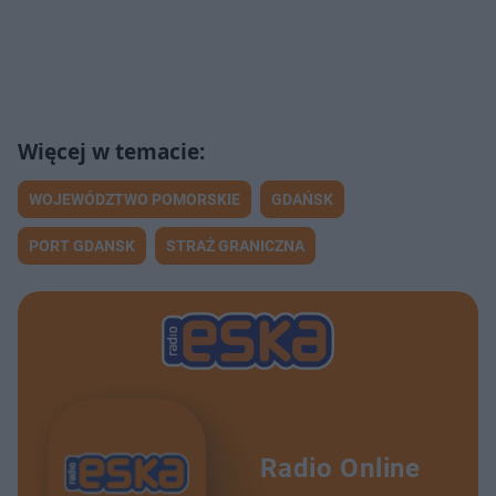
WOJEWÓDZTWO POMORSKIE
GDAŃSK
PORT GDANSK
STRAŻ GRANICZNA
Radio Online