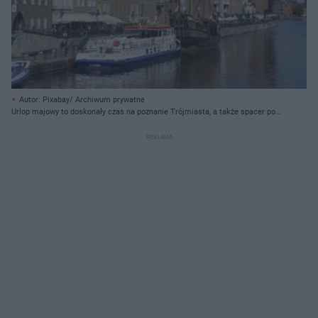
Autor: Pixabay/ Archiwum prywatne
Urlop majowy to doskonały czas na poznanie Trójmiasta, a także spacer po
plaży. Słynny Żuraw, Fontanna Neptuna, Europejskie Centrum Solidarności czy
Teatr Szekspirowski - to wszystko czeka na Ciebie!