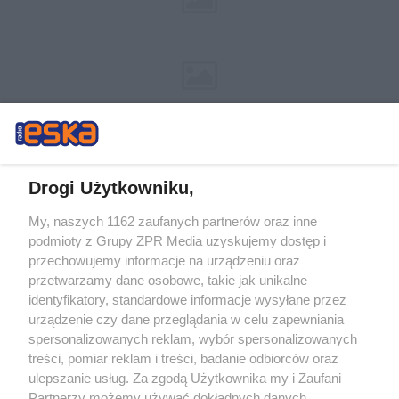
Drogi Użytkowniku,
My, naszych 1162 zaufanych partnerów oraz inne
Żaden utwór zamieszczony w serwisie nie może być powielany i
podmioty z Grupy ZPR Media uzyskujemy dostęp i
rozpowszechniany lub dalej rozpowszechniany w jakikolwiek sposób (w
tym także elektroniczny lub mechaniczny) na jakimkolwiek polu
przechowujemy informacje na urządzeniu oraz
eksploatacji w jakiejkolwiek formie, włącznie z umieszczaniem w Internecie
przetwarzamy dane osobowe, takie jak unikalne
bez pisemnej zgody właściciela praw. Jakiekolwiek użycie lub
wykorzystanie utworów w całości lub w części z naruszeniem prawa, tzn.
identyfikatory, standardowe informacje wysyłane przez
bez właściwej zgody, jest zabronione pod groźbą kary i może być ścigane
urządzenie czy dane przeglądania w celu zapewniania
prawnie.
spersonalizowanych reklam, wybór spersonalizowanych
treści, pomiar reklam i treści, badanie odbiorców oraz
ulepszanie usług. Za zgodą Użytkownika my i Zaufani
Partnerzy możemy używać dokładnych danych