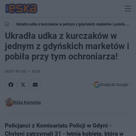
Ukradła udka z kurczaków w jednym z gdyńskich marketów i pobiła przy
tym ochroniarza!
Ukradła udka z kurczaków w
jednym z gdyńskich marketów i
pobiła przy tym ochroniarza!
2021-10-22
9:28
Dodaj do Google
Róża Karsznia
Policjanci z Komisariatu Policji w Gdyni -
Chyloni zatrzymali 31 - letnią kobietę, która w