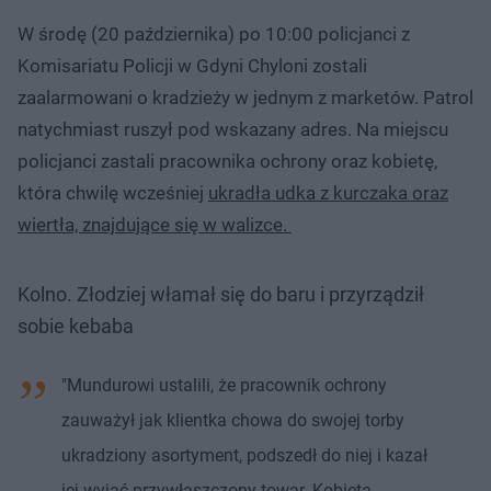
W środę (20 października) po 10:00 policjanci z
Komisariatu Policji w Gdyni Chyloni zostali
zaalarmowani o kradzieży w jednym z marketów. Patrol
natychmiast ruszył pod wskazany adres. Na miejscu
policjanci zastali pracownika ochrony oraz kobietę,
która chwilę wcześniej
ukradła udka z kurczaka oraz
wiertła, znajdujące się w walizce.
Kolno. Złodziej włamał się do baru i przyrządził
sobie kebaba
"Mundurowi ustalili, że pracownik ochrony
zauważył jak klientka chowa do swojej torby
ukradziony asortyment, podszedł do niej i kazał
jej wyjąć przywłaszczony towar. Kobieta