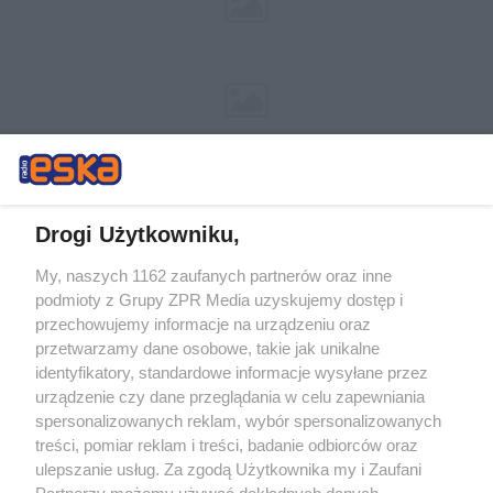
Drogi Użytkowniku,
My, naszych 1162 zaufanych partnerów oraz inne
Żaden utwór zamieszczony w serwisie nie może być powielany i
podmioty z Grupy ZPR Media uzyskujemy dostęp i
rozpowszechniany lub dalej rozpowszechniany w jakikolwiek sposób (w
tym także elektroniczny lub mechaniczny) na jakimkolwiek polu
przechowujemy informacje na urządzeniu oraz
eksploatacji w jakiejkolwiek formie, włącznie z umieszczaniem w
przetwarzamy dane osobowe, takie jak unikalne
Internecie bez pisemnej zgody właściciela praw. Jakiekolwiek użycie lub
identyfikatory, standardowe informacje wysyłane przez
wykorzystanie utworów w całości lub w części z naruszeniem prawa,
tzn. bez właściwej zgody, jest zabronione pod groźbą kary i może być
urządzenie czy dane przeglądania w celu zapewniania
ścigane prawnie.
spersonalizowanych reklam, wybór spersonalizowanych
treści, pomiar reklam i treści, badanie odbiorców oraz
ulepszanie usług. Za zgodą Użytkownika my i Zaufani