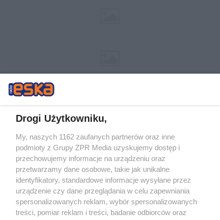
Drogi Użytkowniku,
My, naszych 1162 zaufanych partnerów oraz inne
Żaden utwór zamieszczony w serwisie nie może być powielany i
podmioty z Grupy ZPR Media uzyskujemy dostęp i
rozpowszechniany lub dalej rozpowszechniany w jakikolwiek sposób (w
przechowujemy informacje na urządzeniu oraz
tym także elektroniczny lub mechaniczny) na jakimkolwiek polu
eksploatacji w jakiejkolwiek formie, włącznie z umieszczaniem w
przetwarzamy dane osobowe, takie jak unikalne
Internecie bez pisemnej zgody właściciela praw. Jakiekolwiek użycie lub
identyfikatory, standardowe informacje wysyłane przez
wykorzystanie utworów w całości lub w części z naruszeniem prawa,
tzn. bez właściwej zgody, jest zabronione pod groźbą kary i może być
urządzenie czy dane przeglądania w celu zapewniania
ścigane prawnie.
spersonalizowanych reklam, wybór spersonalizowanych
treści, pomiar reklam i treści, badanie odbiorców oraz