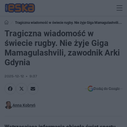
Tragiczna wiadomość w świecie rugby. Nie żyje Giga Mamagulashvili,
zawodnik Arki Gdynia
Tragiczna wiadomość w
świecie rugby. Nie żyje Giga
Mamagulashvili, zawodnik Arki
Gdynia
2025-12-12
9:37
Dodaj do Google
Anna Kobryń
Wstrząsająca informacja obiegła świat sportu.