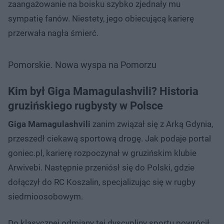
zaangażowanie na boisku szybko zjednały mu
sympatię fanów. Niestety, jego obiecującą karierę
przerwała nagła śmierć.
Pomorskie. Nowa wyspa na Pomorzu
Kim był Giga Mamagulashvili? Historia
gruzińskiego rugbysty w Polsce
Giga Mamagulashvili
zanim związał się z Arką Gdynia,
przeszedł ciekawą sportową drogę. Jak podaje portal
goniec.pl, karierę rozpoczynał w gruzińskim klubie
Arwivebi. Następnie przeniósł się do Polski, gdzie
dołączył do RC Koszalin, specjalizując się w rugby
siedmioosobowym.
Do klasycznej odmiany tej dyscypliny sportu powrócił