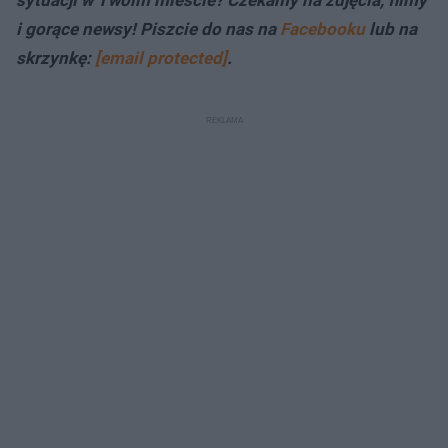
sytuacji w Twoim mieście? Czekamy na zdjęcia, filmy
i gorące newsy! Piszcie do nas na
Facebooku
lub na
skrzynkę:
[email protected]
.