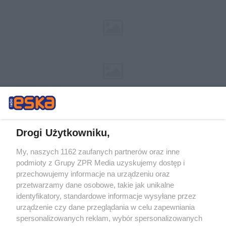
Drogi Użytkowniku,
My, naszych 1162 zaufanych partnerów oraz inne
Żaden utwór zamieszczony w serwisie nie może być powielany i
podmioty z Grupy ZPR Media uzyskujemy dostęp i
rozpowszechniany lub dalej rozpowszechniany w jakikolwiek sposób (w
przechowujemy informacje na urządzeniu oraz
tym także elektroniczny lub mechaniczny) na jakimkolwiek polu
eksploatacji w jakiejkolwiek formie, włącznie z umieszczaniem w
przetwarzamy dane osobowe, takie jak unikalne
Internecie bez pisemnej zgody właściciela praw. Jakiekolwiek użycie lub
identyfikatory, standardowe informacje wysyłane przez
wykorzystanie utworów w całości lub w części z naruszeniem prawa,
tzn. bez właściwej zgody, jest zabronione pod groźbą kary i może być
urządzenie czy dane przeglądania w celu zapewniania
ścigane prawnie.
spersonalizowanych reklam, wybór spersonalizowanych