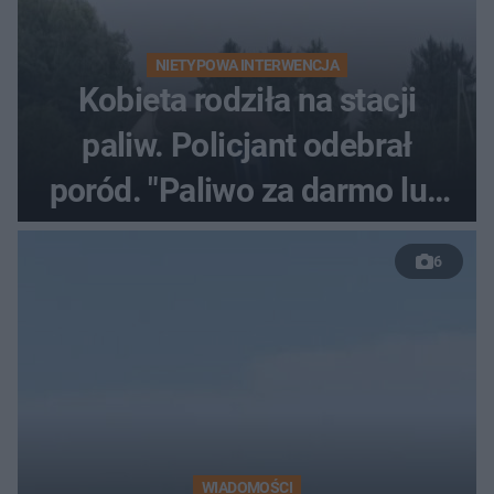
NIETYPOWA INTERWENCJA
Kobieta rodziła na stacji
paliw. Policjant odebrał
poród. "Paliwo za darmo lub
50 %!"
6
WIADOMOŚCI