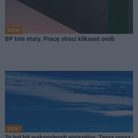
SZOK!
BP tnie etaty. Pracę straci kilkaset osób
SZOK!
To był hit wakacyjnych wyjazdów. Teraz coraz w