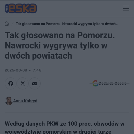
Tak głosowano na Pomorzu. Nawrocki wygrywa tylko w dwóch
powiatach
Tak głosowano na Pomorzu.
Nawrocki wygrywa tylko w
dwóch powiatach
2025-06-09
7:48
Dodaj do Google
Anna Kobryń
Według danych PKW ze 100 proc. obwodów w
województwie pomorskim w drugiej turze