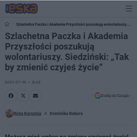
Szlachetna Paczka i Akademia Przyszłości poszukują wolontariuszy.
Siedziński: „Tak by zmienić czyjeś życie”
Szlachetna Paczka i Akademia
Przyszłości poszukują
wolontariuszy. Siedziński: „Tak
by zmienić czyjeś życie”
2021-07-14
9:22
Dodaj do Google
Róża Karsznia
Dominika Bakura
Możesz mieć wpływ na zmianę czyjegoś życia!