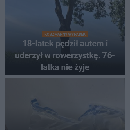
KOSZMARNY WYPADEK
18-latek pędził autem i
uderzył w rowerzystkę. 76-
latka nie żyje