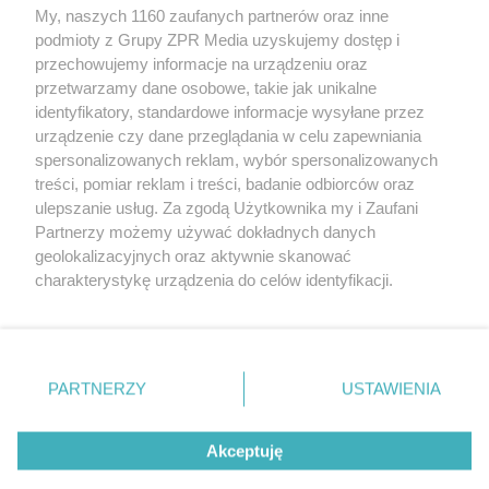
My, naszych 1160 zaufanych partnerów oraz inne
Żaden utwór zamieszczony w serwisie nie może być powielany i
podmioty z Grupy ZPR Media uzyskujemy dostęp i
rozpowszechniany lub dalej rozpowszechniany w jakikolwiek sposób (w
tym także elektroniczny lub mechaniczny) na jakimkolwiek polu
przechowujemy informacje na urządzeniu oraz
eksploatacji w jakiejkolwiek formie, włącznie z umieszczaniem w
przetwarzamy dane osobowe, takie jak unikalne
Internecie bez pisemnej zgody właściciela praw. Jakiekolwiek użycie lub
identyfikatory, standardowe informacje wysyłane przez
wykorzystanie utworów w całości lub w części z naruszeniem prawa,
tzn. bez właściwej zgody, jest zabronione pod groźbą kary i może być
urządzenie czy dane przeglądania w celu zapewniania
ścigane prawnie.
spersonalizowanych reklam, wybór spersonalizowanych
treści, pomiar reklam i treści, badanie odbiorców oraz
ulepszanie usług. Za zgodą Użytkownika my i Zaufani
Partnerzy możemy używać dokładnych danych
geolokalizacyjnych oraz aktywnie skanować
charakterystykę urządzenia do celów identyfikacji.
Ponieważ cenimy Twoją prywatność, prosimy o zgodę na
O nas
korzystanie z tych technologii poprzez kliknięcie
Informacje prawne
„Akceptuję”. Zgoda jest dobrowolna i zawsze możesz ją
zmienić/wycofać klikając przycisk ustawień prywatności
PARTNERZY
USTAWIENIA
Nasze serwisy
znajdujący się w lewym dolnym rogu strony
. Niektóre
rodzaje przetwarzania danych nie wymagają zgody
© 2026 Grupa ZPR Media
Akceptuję
użytkownika, ale masz prawo sprzeciwić się takiemu
przetwarzaniu. Preferencje będą miały zastosowanie tylko